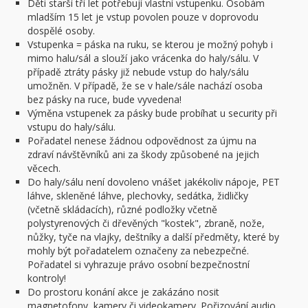
Děti starší tří let potřebují vlastní vstupenku. Osobám
mladším 15 let je vstup povolen pouze v doprovodu
dospělé osoby.
Vstupenka = páska na ruku, se kterou je možný pohyb i
mimo halu/sál a slouží jako vrácenka do haly/sálu. V
případě ztráty pásky již nebude vstup do haly/sálu
umožněn. V případě, že se v hale/sále nachází osoba
bez pásky na ruce, bude vyvedena!
Výměna vstupenek za pásky bude probíhat u security při
vstupu do haly/sálu.
Pořadatel nenese žádnou odpovědnost za újmu na
zdraví návštěvníků ani za škody způsobené na jejich
věcech.
Do haly/sálu není dovoleno vnášet jakékoliv nápoje, PET
láhve, skleněné láhve, plechovky, sedátka, židličky
(včetně skládacích), různé podložky včetně
polystyrenových či dřevěných "kostek", zbraně, nože,
nůžky, tyče na vlajky, deštníky a další předměty, které by
mohly být pořadatelem označeny za nebezpečné.
Pořadatel si vyhrazuje právo osobní bezpečnostní
kontroly!
Do prostoru konání akce je zakázáno nosit
magnetofony, kamery či videokamery. Pořizování audio