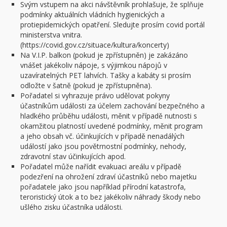
Svým vstupem na akci návštěvník prohlašuje, že splňuje
podmínky aktuálních vládních hygienických a
protiepidemických opatření. Sledujte prosím covid portál
ministerstva vnitra.
(https://covid.gov.cz/situace/kultura/koncerty)
Na V.I.P. balkon (pokud je zpřístupněn) je zakázáno
vnášet jakékoliv nápoje, s výjimkou nápojů v
uzavíratelných PET lahvích. Tašky a kabáty si prosím
odložte v šatně (pokud je zpřístupněna).
Pořadatel si vyhrazuje právo udělovat pokyny
účastníkům události za účelem zachování bezpečného a
hladkého průběhu události, měnit v případě nutnosti s
okamžitou platností uvedené podmínky, měnit program
a jeho obsah vč. účinkujících v případě nenadálých
událostí jako jsou povětrnostní podmínky, nehody,
zdravotní stav účinkujících apod.
Pořadatel může nařídit evakuaci areálu v případě
podezření na ohrožení zdraví účastníků nebo majetku
pořadatele jako jsou například přírodní katastrofa,
teroristický útok a to bez jakékoliv náhrady škody nebo
ušlého zisku účastníka události.