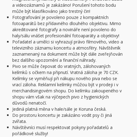
a videozáznamů je zakázáno! Porušení tohoto bodu
může být klasifikováno jako trestný čin!
Fotografování je povoleno pouze z kompaktních
fotoaparátů bez přídavného dlouhého objektivu. Mimo
akreditované fotografy a novináře není povoleno do
haly/sálu vnášet profesionální fotoaparáty a objektivy!
Pořadatel a umělci si vyhrazují právo filmového, video a
televizního záznamu koncertu a atmosféry. Návštěvník
zaznamenaný na dokument může být dále zveřejňován
bez dalšího upozornění a finanční náhrady.
Pivo se může čepovat do vratných, zálohovaných
kelímků s očkem na připnutí. Vratná záloha je 70 CZK.
Kelímky se vyměňují při nákupu nového piva nebo se
vrací záloha. Reklamní kelímky můžou být v prodeji i v
merchandisingovém shopu. Do kelímku zakoupeného v
shopu vám však na výčepech pivo z hygienických
důvodů nenatočí.
Jediná platná měna v hale/sále je Koruna česká.
Do prostoru koncertu je zakázáno vodit psy či jiná
zvířata.
Návštěvníci musí respektovat pokyny pořadatelů a
pořádkové služby!