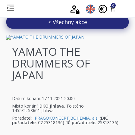
0
< Všechny akce
YAMATO THE
DRUMMERS OF
JAPAN
Datum konání: 17.11.2021 20:00
Místo konání:
DKO Jihlava
, Tolstého
1455/2, 58601 Jihlava
Pořadatel:
PRAGOKONCERT BOHEMIA, a.s.
(
DIČ
pořadatele:
CZ25318136) (
IČ pořadatele:
25318136)