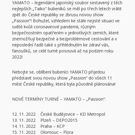
YAMATO – legendární japonský soubor sestavený z těch
nejlepších „Taiko“ bubeníků se měl po třech letech vrátit
zpět do České republiky se zbrusu novou show
„Passion“! Bohužel, vzhledem ke stále nejisté situaci ve
světě kvůli coronavirové pandemii, různým
bezpečnostním opatřením v jednotlivých zemích, které
znemožňují bezpečné a bezproblémové cestování a v
neposlední řadě také s přihlédnutím ke zdraví vás,
fanoušků, se celé turné posouvá až na podzim roku
2022!
Nebojte se, oblíbení bubeníci YAMATO přijedou
představit svou novou show „Passion“ do všech 11
měst České republiky, která byla původně plánována!
NOVÉ TERMÍNY TURNÉ – YAMATO – „Passion“:
12. 11. 2022 České Budějovice – KD Metropol
13. 11. 2022 Plzeň – DEPO2015
14. 11. 2022 Praha – KCP
15. 11. 2022 Olomouc – Flora