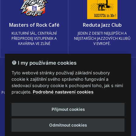
Masters of Rock Café
Reduta Jazz Club
KULTURNÍ SÁL, CENTRÁLNÍ
JEDEN Z DESETI NEJLEPŠÍCH A
PŘEDPRODEJ VSTUPENEK A
NEJSTARŠÍCH JAZZOVÝCH KLUBŮ
KAVÁRNA VE ZLÍNĚ
V EVROPĚ.
🍪 I my používáme cookies
Tyto webové stránky používají základní soubory
cookie k zajištění svého správného fungování a
sledovací soubory cookie k pochopení toho, jak s nimi
pracujete.
Podrobné nastavení cookies
Podmínky užití
🍪 Změnit nastavení cookies.
© PRAGOKONCERT BOHEMIA, a.s.
Přijmout cookies
Web s
k metalu vytvořila creatia.tech s.r.o. a
Viktor Eyermann
Odmítnout cookies