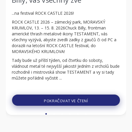
...na festival ROCK CASTLE 2026!
ROCK CASTLE 2026 – zámecký park, MORAVSKÝ
KRUMLOV, 13. – 15. 8. 2026Chuck Billy, frontman
americké thrash metalové ikony TESTAMENT, vás
všechny vyzývá, abyste zvedli zadky z gaučů či od PC a
dorazili na letošní ROCK CASTLE festival, do
MORAVSKÉHO KRUMLOVA!
Tady bude už příští týden, od čtvrtku do soboty,
vládnout metal té nejvyšší jakosti! Jedním z vrcholů bude
rozhodně i mistrovská show TESTAMENT a vy si tady
můžete pořádně vyčistit ...
POKRAČOVAT VE ČTENÍ