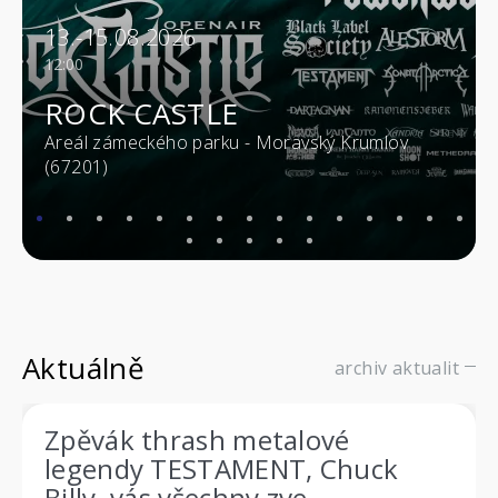
13.-15.08.2026
12:00
ROCK CASTLE
Areál zámeckého parku - Moravský Krumlov
(67201)
Aktuálně
archiv aktualit
Zpěvák thrash metalové
legendy TESTAMENT, Chuck
Billy, vás všechny zve