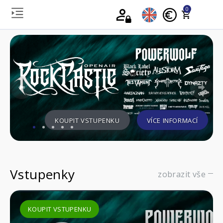
0
Previous
Nex
KOUPIT VSTUPENKU
VÍCE INFORMACÍ
Vstupenky
zobrazit vše
KOUPIT VSTUPENKU