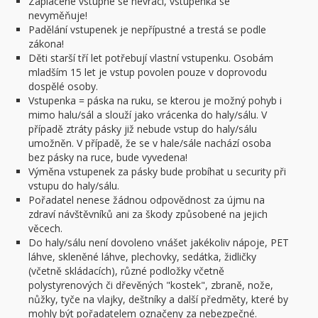
Zaplacené vstupné se nevrací, vstupenka se
nevyměňuje!
Padělání vstupenek je nepřípustné a trestá se podle
zákona!
Děti starší tří let potřebují vlastní vstupenku. Osobám
mladším 15 let je vstup povolen pouze v doprovodu
dospělé osoby.
Vstupenka = páska na ruku, se kterou je možný pohyb i
mimo halu/sál a slouží jako vrácenka do haly/sálu. V
případě ztráty pásky již nebude vstup do haly/sálu
umožněn. V případě, že se v hale/sále nachází osoba
bez pásky na ruce, bude vyvedena!
Výměna vstupenek za pásky bude probíhat u security při
vstupu do haly/sálu.
Pořadatel nenese žádnou odpovědnost za újmu na
zdraví návštěvníků ani za škody způsobené na jejich
věcech.
Do haly/sálu není dovoleno vnášet jakékoliv nápoje, PET
láhve, skleněné láhve, plechovky, sedátka, židličky
(včetně skládacích), různé podložky včetně
polystyrenových či dřevěných "kostek", zbraně, nože,
nůžky, tyče na vlajky, deštníky a další předměty, které by
mohly být pořadatelem označeny za nebezpečné.