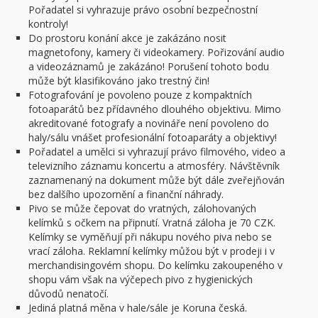
Pořadatel si vyhrazuje právo osobní bezpečnostní
kontroly!
Do prostoru konání akce je zakázáno nosit
magnetofony, kamery či videokamery. Pořizování audio
a videozáznamů je zakázáno! Porušení tohoto bodu
může být klasifikováno jako trestný čin!
Fotografování je povoleno pouze z kompaktních
fotoaparátů bez přídavného dlouhého objektivu. Mimo
akreditované fotografy a novináře není povoleno do
haly/sálu vnášet profesionální fotoaparáty a objektivy!
Pořadatel a umělci si vyhrazují právo filmového, video a
televizního záznamu koncertu a atmosféry. Návštěvník
zaznamenaný na dokument může být dále zveřejňován
bez dalšího upozornění a finanční náhrady.
Pivo se může čepovat do vratných, zálohovaných
kelímků s očkem na připnutí. Vratná záloha je 70 CZK.
Kelímky se vyměňují při nákupu nového piva nebo se
vrací záloha. Reklamní kelímky můžou být v prodeji i v
merchandisingovém shopu. Do kelímku zakoupeného v
shopu vám však na výčepech pivo z hygienických
důvodů nenatočí.
Jediná platná měna v hale/sále je Koruna česká.