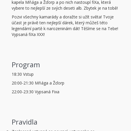
kapela Mňága a Žďorp a po nich nastoupí fiXa, která
vybere to nejlepší ze svých deseti alb. Zbytek je na tobě!
Pozvi všechny kamarády a doražte si užít světa! Tvoje
účast je právě ten nejlepší dárek, který můžeš této
legendární partě k narozeninám dát! Těšíme se na Tebe!
Vypsaná fiXa XXX!
Program
18:30 Vstup
20:00-21:30 Mňága a Žďorp
22:00-23:30 Vypsaná Fixa
Pravidla