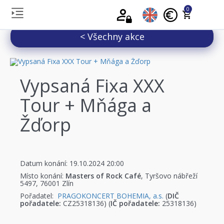
0
< Všechny akce
Vypsaná Fixa XXX
Tour + Mňága a
Žďorp
Datum konání: 19.10.2024 20:00
Místo konání:
Masters of Rock Café
, Tyršovo nábřeží
5497, 76001 Zlín
Pořadatel:
PRAGOKONCERT BOHEMIA, a.s.
(
DIČ
pořadatele:
CZ25318136) (
IČ pořadatele:
25318136)