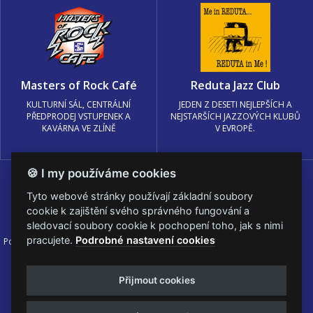
Masters of Rock Café
Reduta Jazz Club
KULTURNÍ SÁL, CENTRÁLNÍ
JEDEN Z DESETI NEJLEPŠÍCH A
PŘEDPRODEJ VSTUPENEK A
NEJSTARŠÍCH JAZZOVÝCH KLUBŮ
KAVÁRNA VE ZLÍNĚ
V EVROPĚ.
🍪 I my používáme cookies
Tyto webové stránky používají základní soubory
cookie k zajištění svého správného fungování a
sledovací soubory cookie k pochopení toho, jak s nimi
pracujete.
Podrobné nastavení cookies
Podmínky užití
🍪 Změnit nastavení cookies.
© PRAGOKONCERT BOHEMIA, a.s.
Přijmout cookies
Web s
k metalu vytvořila creatia.tech s.r.o. a