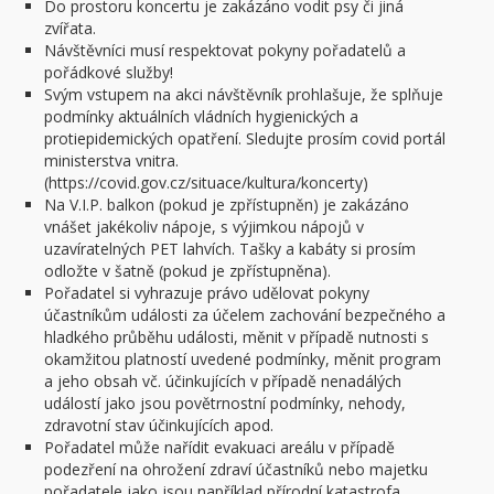
Do prostoru koncertu je zakázáno vodit psy či jiná
zvířata.
Návštěvníci musí respektovat pokyny pořadatelů a
pořádkové služby!
Svým vstupem na akci návštěvník prohlašuje, že splňuje
podmínky aktuálních vládních hygienických a
protiepidemických opatření. Sledujte prosím covid portál
ministerstva vnitra.
(https://covid.gov.cz/situace/kultura/koncerty)
Na V.I.P. balkon (pokud je zpřístupněn) je zakázáno
vnášet jakékoliv nápoje, s výjimkou nápojů v
uzavíratelných PET lahvích. Tašky a kabáty si prosím
odložte v šatně (pokud je zpřístupněna).
Pořadatel si vyhrazuje právo udělovat pokyny
účastníkům události za účelem zachování bezpečného a
hladkého průběhu události, měnit v případě nutnosti s
okamžitou platností uvedené podmínky, měnit program
a jeho obsah vč. účinkujících v případě nenadálých
událostí jako jsou povětrnostní podmínky, nehody,
zdravotní stav účinkujících apod.
Pořadatel může nařídit evakuaci areálu v případě
podezření na ohrožení zdraví účastníků nebo majetku
pořadatele jako jsou například přírodní katastrofa,