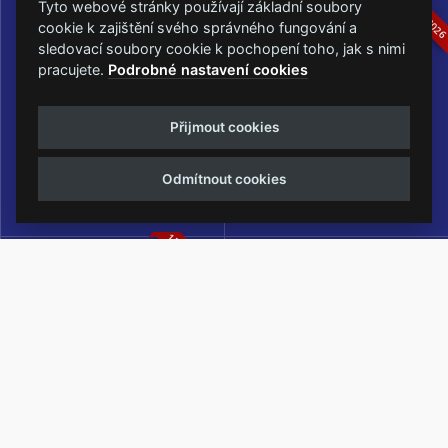
16.-19.07.2026
05.-07.06.202
Tyto webové stránky používají základní soubory
cookie k zajištění svého správného fungování a
sledovací soubory cookie k pochopení toho, jak s nimi
pracujete.
Podrobné nastavení cookies
Masters of Rock
Metalfest Open Air
Přijmout cookies
NEJVĚTŠÍ ROCKMETALOVÁ
FESTIVAL V PŘEKRÁSNÉM
UDÁLOST V ČESKÉ REPUBLICE
PROSTŘEDÍ AMFITEÁTRU
Odmítnout cookies
LOCHOTÍN
13.-15.08.2026
Rock Castle
Zimní Masters of Rock
ZIMNÍ MUTACE NEJVĚTŠÍHO
METALOVÉHO FESTIVALU V ČESKÉ
REPUBLICE