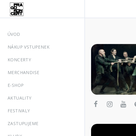
ÚVOD
NÁKUP VSTUPENEK
KONCERTY
MERCHANDISE
E-SHOP
AKTUALITY
FESTIVALY
ZASTUPUJEME