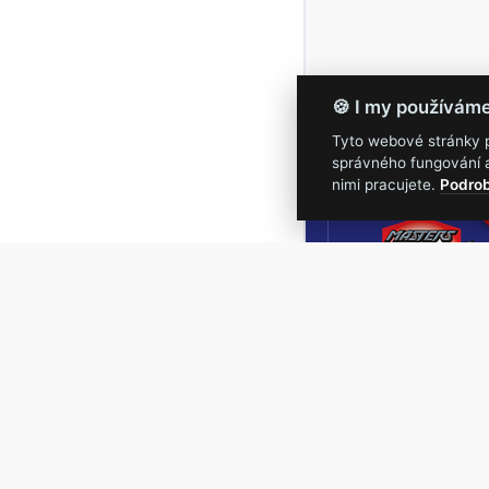
🍪 I my používám
Tyto webové stránky po
správného fungování a
16.-19.
nimi pracujete.
Podrob
Masters of Roc
NEJVĚTŠÍ
ROCKMETALOVÁ
UDÁLOST V ČESKÉ
REPUBLICE