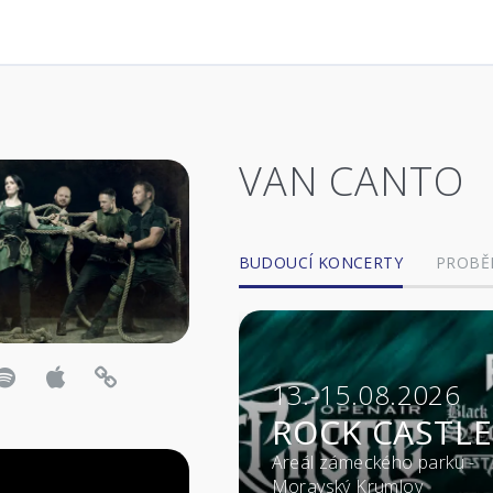
VAN CANTO
BUDOUCÍ KONCERTY
PROBĚ
13.-15.08.2026
ROCK CASTLE
Areál zámeckého parku -
Moravský Krumlov