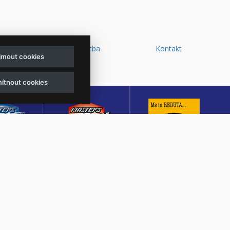
y a
Doprava a platba
Kontakt
ijmout cookies
d
ítnout cookies
sters of
Masters of Rock
Reduta Jazz Club
ck
Café
JEDEN Z DESETI
MUTACE
KULTURNÍ SÁL,
NEJLEPŠÍCH A
TŠÍHO
CENTRÁLNÍ PŘEDPRODEJ
NEJSTARŠÍCH
OVÉHO
VSTUPENEK A KAVÁRNA
JAZZOVÝCH KLUBŮ V
U V ČESKÉ
VE ZLÍNĚ
EVROPĚ.
BLICE