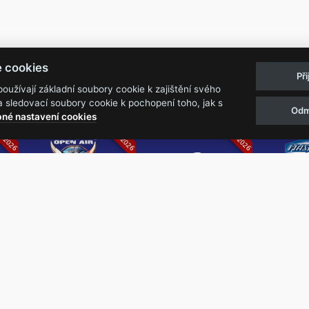
Pravidla akcí
Obchodní podmínk
e cookies
Př
Reklamační řá
užívají základní soubory cookie k zajištění svého
 sledovací soubory cookie k pochopení toho, jak s
Odm
07.2026
05.-07.06.2026
13.-15.08.2026
né nastavení cookies
k
Metalfest Open
Rock Castle
Zimní Ma
Air
Ro
FESTIVAL V PŘEKRÁSNÉM
ZIMNÍ 
PROSTŘEDÍ AMFITEÁTRU
NEJVĚ
LOCHOTÍN
METAL
FESTIVAL
REPU