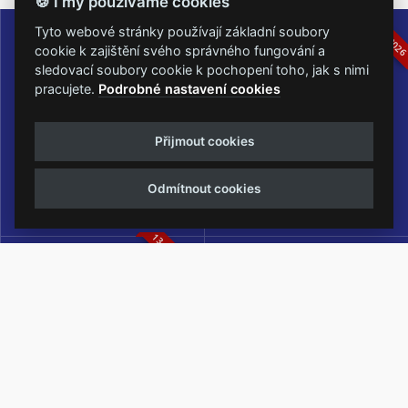
🍪 I my používáme cookies
16.-19.07.2026
05.-07.06.202
Tyto webové stránky používají základní soubory
cookie k zajištění svého správného fungování a
sledovací soubory cookie k pochopení toho, jak s nimi
pracujete.
Podrobné nastavení cookies
Masters of Rock
Metalfest Open Air
Přijmout cookies
NEJVĚTŠÍ ROCKMETALOVÁ
FESTIVAL V PŘEKRÁSNÉM
UDÁLOST V ČESKÉ REPUBLICE
PROSTŘEDÍ AMFITEÁTRU
Odmítnout cookies
LOCHOTÍN
13.-15.08.2026
Rock Castle
Zimní Masters of Rock
ZIMNÍ MUTACE NEJVĚTŠÍHO
METALOVÉHO FESTIVALU V ČESKÉ