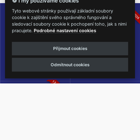
🍪 I my používáme cookies
16.-19.07.2026
05.-07.06.202
Tyto webové stránky používají základní soubory
cookie k zajištění svého správného fungování a
sledovací soubory cookie k pochopení toho, jak s nimi
pracujete.
Podrobné nastavení cookies
Masters of Rock
Metalfest Open Air
Přijmout cookies
NEJVĚTŠÍ ROCKMETALOVÁ
FESTIVAL V PŘEKRÁSNÉM
UDÁLOST V ČESKÉ REPUBLICE
PROSTŘEDÍ AMFITEÁTRU
Odmítnout cookies
LOCHOTÍN
13.-15.08.2026
Rock Castle
Zimní Masters of Rock
ZIMNÍ MUTACE NEJVĚTŠÍHO
METALOVÉHO FESTIVALU V ČESKÉ