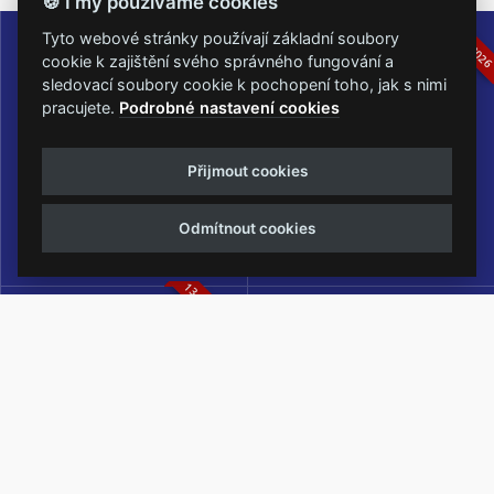
🍪 I my používáme cookies
16.-19.07.2026
05.-07.06.202
Tyto webové stránky používají základní soubory
cookie k zajištění svého správného fungování a
sledovací soubory cookie k pochopení toho, jak s nimi
pracujete.
Podrobné nastavení cookies
Masters of Rock
Metalfest Open Air
Přijmout cookies
NEJVĚTŠÍ ROCKMETALOVÁ
FESTIVAL V PŘEKRÁSNÉM
UDÁLOST V ČESKÉ REPUBLICE
PROSTŘEDÍ AMFITEÁTRU
Odmítnout cookies
LOCHOTÍN
13.-15.08.2026
Rock Castle
Zimní Masters of Rock
ZIMNÍ MUTACE NEJVĚTŠÍHO
METALOVÉHO FESTIVALU V ČESKÉ