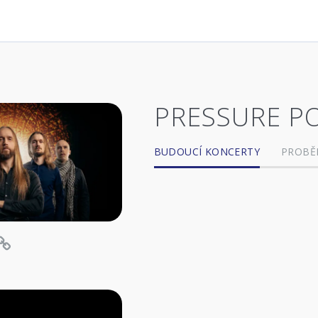
PRESSURE P
BUDOUCÍ KONCERTY
PROBĚ