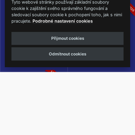
16.-19.07.2026
05.-07.06.202
Tyto webové stránky používají základní soubory
cookie k zajištění svého správného fungování a
sledovací soubory cookie k pochopení toho, jak s nimi
pracujete.
Podrobné nastavení cookies
Masters of Rock
Metalfest Open Air
Přijmout cookies
NEJVĚTŠÍ ROCKMETALOVÁ
FESTIVAL V PŘEKRÁSNÉM
UDÁLOST V ČESKÉ REPUBLICE
PROSTŘEDÍ AMFITEÁTRU
Odmítnout cookies
LOCHOTÍN
13.-15.08.2026
Rock Castle
Zimní Masters of Rock
ZIMNÍ MUTACE NEJVĚTŠÍHO
METALOVÉHO FESTIVALU V ČESKÉ
REPUBLICE