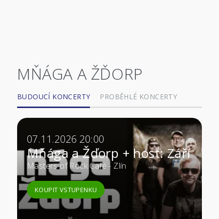
MŇÁGA A ŽĎORP
BUDOUCÍ KONCERTY
PROBĚHLÉ KONCERTY
07.11.2026 20:00
Mňága a Žďorp + host: Září
Masters of Rock Café - Zlín
KOUPIT VSTUPENKU