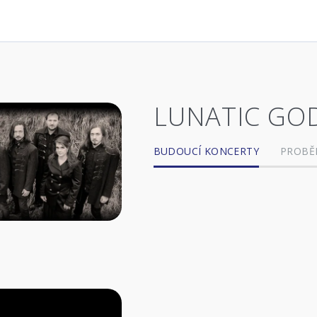
LUNATIC GO
BUDOUCÍ KONCERTY
PROBĚ