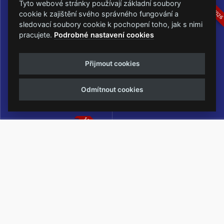
16.-19.07.2026
05.-07.06.202
Tyto webové stránky používají základní soubory
cookie k zajištění svého správného fungování a
sledovací soubory cookie k pochopení toho, jak s nimi
pracujete.
Podrobné nastavení cookies
Masters of Rock
Metalfest Open Air
Přijmout cookies
NEJVĚTŠÍ ROCKMETALOVÁ
FESTIVAL V PŘEKRÁSNÉM
UDÁLOST V ČESKÉ REPUBLICE
PROSTŘEDÍ AMFITEÁTRU
Odmítnout cookies
LOCHOTÍN
13.-15.08.2026
Rock Castle
Zimní Masters of Rock
ZIMNÍ MUTACE NEJVĚTŠÍHO
METALOVÉHO FESTIVALU V ČESKÉ
REPUBLICE