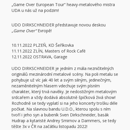
„Game Over European Tour“ heavy-metalového mistra
UDA u nás už na podzim!
UDO DIRKSCHNEIDER představuje novou deskou
„Game Over“
Evropě!
10.11.2022 PLZEŇ, KD Šeříkovka
11.11.2022 ZLÍN, Masters of Rock Café
12.11.2022 OSTRAVA, Garage
UDO DIRKSCHNEIDER je jedním z mála nezničitelných
originálů mezinárodní metalové scény. Na poli metalu se
pohybuje už víc jak 40 let a svým silným, jedinečným,
nezaměnitelným hlasem vdechuje svým písním
charakter, který trvá navěky. Je nedostižným metalovým
srdcařem a vždy dodává absolutně špičková živá show!
Rozhodně se tedy vyplatí si na jeho koncerty trošku déle
počkat. Na slavnou bandu U.D.O., kterou spolu s ním
tvoří i jeho syn a bubeník Sven Dirkschneider, basák
Hudrap a kytaristé Andrey Smirnov a Dammers, se tedy
těšte 3x v ČR na začátku listopadu 2022!