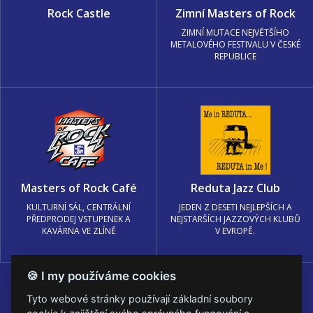
Rock Castle
Zimní Masters of Rock
ZIMNÍ MUTACE NEJVĚTŠÍHO
METALOVÉHO FESTIVALU V ČESKÉ
REPUBLICE
Masters of Rock Café
Reduta Jazz Club
KULTURNÍ SÁL, CENTRÁLNÍ
JEDEN Z DESETI NEJLEPŠÍCH A
PŘEDPRODEJ VSTUPENEK A
NEJSTARŠÍCH JAZZOVÝCH KLUBŮ
KAVÁRNA VE ZLÍNĚ
V EVROPĚ.
🍪 I my používáme cookies
Tyto webové stránky používají základní soubory