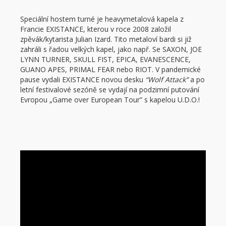
Speciální hostem turné je heavymetalová kapela z
Francie EXISTANCE, kterou v roce 2008 založil
zpěvák/kytarista Julian Izard. Tito metaloví bardi si již
zahráli s řadou velkých kapel, jako např. Se SAXON, JOE
LYNN TURNER, SKULL FIST, EPICA, EVANESCENCE,
GUANO APES, PRIMAL FEAR nebo RIOT. V pandemické
pause vydali EXISTANCE novou desku
“Wolf Attack”
a po
letní festivalové sezóně se vydají na podzimní putování
Evropou „Game over European Tour” s kapelou U.D.O.!