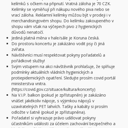
kelímků s očkem na připnutí. Vratná záloha je 70 CZK.
Kelímky se vyměňují při nákupu nového piva nebo se
vrací záloha. Reklamní kelímky můžou být v prodeji i v
merchandisingovém shopu. Do kelímku zakoupeného v
shopu vám však na výčepech pivo z hygienických
důvodů nenatočí.
Jediná platná měna v hale/sále je Koruna česká.
Do prostoru koncertu je zakázáno vodit psy či jiná
zvířata.
Návštěvníci musí respektovat pokyny pořadatelů a
pořádkové služby!
Svým vstupem na akci návštěvník prohlašuje, že splňuje
podmínky aktuálních vládních hygienických a
protiepidemických opatření. Sledujte prosím covid portál
ministerstva vnitra.
(https://covid.gov.cz/situace/kultura/koncerty)
Na V.I.P. balkon (pokud je zpřístupněn) je zakázáno
vnášet jakékoliv nápoje, s výjimkou nápojů v
uzavíratelných PET lahvích. Tašky a kabáty si prosím
odložte v šatně (pokud je zpřístupněna).
Pořadatel si vyhrazuje právo udělovat pokyny
účastníkům události za účelem zachování bezpečného a