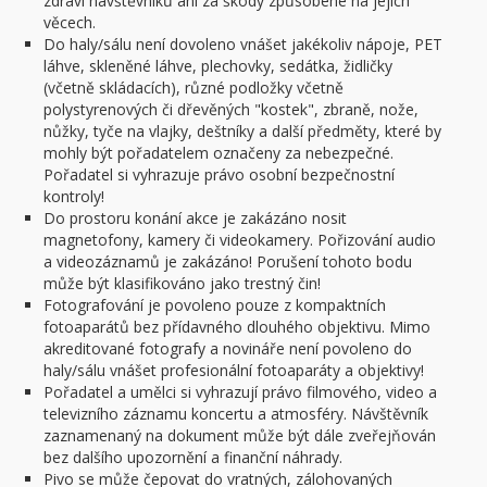
zdraví návštěvníků ani za škody způsobené na jejich
věcech.
Do haly/sálu není dovoleno vnášet jakékoliv nápoje, PET
láhve, skleněné láhve, plechovky, sedátka, židličky
(včetně skládacích), různé podložky včetně
polystyrenových či dřevěných "kostek", zbraně, nože,
nůžky, tyče na vlajky, deštníky a další předměty, které by
mohly být pořadatelem označeny za nebezpečné.
Pořadatel si vyhrazuje právo osobní bezpečnostní
kontroly!
Do prostoru konání akce je zakázáno nosit
magnetofony, kamery či videokamery. Pořizování audio
a videozáznamů je zakázáno! Porušení tohoto bodu
může být klasifikováno jako trestný čin!
Fotografování je povoleno pouze z kompaktních
fotoaparátů bez přídavného dlouhého objektivu. Mimo
akreditované fotografy a novináře není povoleno do
haly/sálu vnášet profesionální fotoaparáty a objektivy!
Pořadatel a umělci si vyhrazují právo filmového, video a
televizního záznamu koncertu a atmosféry. Návštěvník
zaznamenaný na dokument může být dále zveřejňován
bez dalšího upozornění a finanční náhrady.
Pivo se může čepovat do vratných, zálohovaných