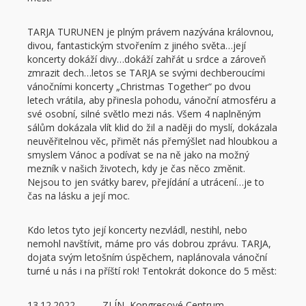
TARJA TURUNEN je plným právem nazývána královnou,
divou, fantastickým stvořením z jiného světa…její
koncerty dokáží divy…dokáží zahřát u srdce a zároveň
zmrazit dech…letos se TARJA se svými dechberoucími
vánočními koncerty „Christmas Together“ po dvou
letech vrátila, aby přinesla pohodu, vánoční atmosféru a
své osobní, silné světlo mezi nás. Všem 4 naplněným
sálům dokázala vlít klid do žil a naději do myslí, dokázala
neuvěřitelnou věc, přimět nás přemýšlet nad hloubkou a
smyslem Vánoc a podívat se na ně jako na možný
mezník v našich životech, kdy je čas něco změnit.
Nejsou to jen svátky barev, přejídání a utrácení…je to
čas na lásku a její moc.
Kdo letos tyto její koncerty nezvládl, nestihl, nebo
nemohl navštívit, máme pro vás dobrou zprávu. TARJA,
dojata svým letošním úspěchem, naplánovala vánoční
turné u nás i na příští rok! Tentokrát dokonce do 5 měst:
13.12.2022 ZLÍN, Kongresové Centrum