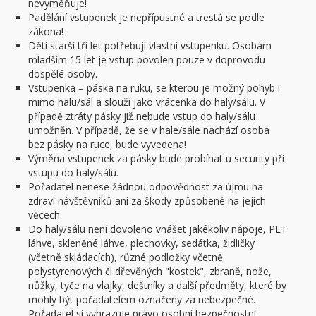
nevyměňuje!
Padělání vstupenek je nepřípustné a trestá se podle
zákona!
Děti starší tří let potřebují vlastní vstupenku. Osobám
mladším 15 let je vstup povolen pouze v doprovodu
dospělé osoby.
Vstupenka = páska na ruku, se kterou je možný pohyb i
mimo halu/sál a slouží jako vrácenka do haly/sálu. V
případě ztráty pásky již nebude vstup do haly/sálu
umožněn. V případě, že se v hale/sále nachází osoba
bez pásky na ruce, bude vyvedena!
Výměna vstupenek za pásky bude probíhat u security při
vstupu do haly/sálu.
Pořadatel nenese žádnou odpovědnost za újmu na
zdraví návštěvníků ani za škody způsobené na jejich
věcech.
Do haly/sálu není dovoleno vnášet jakékoliv nápoje, PET
láhve, skleněné láhve, plechovky, sedátka, židličky
(včetně skládacích), různé podložky včetně
polystyrenových či dřevěných "kostek", zbraně, nože,
nůžky, tyče na vlajky, deštníky a další předměty, které by
mohly být pořadatelem označeny za nebezpečné.
Pořadatel si vyhrazuje právo osobní bezpečnostní