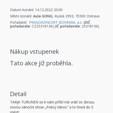
Datum konání: 14.12.2022 20:00
Místo konání:
Aula GONG
, Ruská 2993, 70300 Ostrava
Pořadatel:
PRAGOKONCERT BOHEMIA, a.s.
(
DIČ
pořadatele:
CZ25318136) (
IČ pořadatele:
25318136)
Nákup vstupenek
Tato akce již proběhla.
Detail
TARJA TURUNEN se k nám příští rok vrátí se zbrusu
novou vánoční show „Pokoj Vánoc“ a to hned do 5
měst!