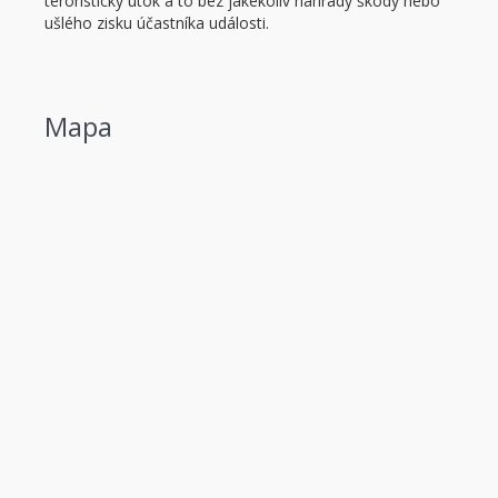
teroristický útok a to bez jakékoliv náhrady škody nebo
ušlého zisku účastníka události.
Mapa