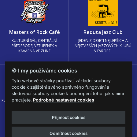
Masters of Rock Café
Reduta Jazz Club
KULTURNÍ SÁL, CENTRÁLNÍ
JEDEN Z DESETI NEJLEPŠÍCH A
PŘEDPRODEJ VSTUPENEK A
NEJSTARŠÍCH JAZZOVÝCH KLUBŮ
KAVÁRNA VE ZLÍNĚ
V EVROPĚ.
🍪 I my používáme cookies
Tyto webové stránky používají základní soubory
cookie k zajištění svého správného fungování a
sledovací soubory cookie k pochopení toho, jak s nimi
pracujete.
Podrobné nastavení cookies
Podmínky užití
🍪 Změnit nastavení cookies.
© PRAGOKONCERT BOHEMIA, a.s.
Přijmout cookies
Web s
k metalu vytvořila creatia.tech s.r.o. a
Viktor Eyermann
Odmítnout cookies