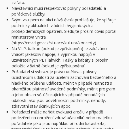
zvířata.
Návštěvníci musí respektovat pokyny pořadatelů a
pořádkové služby!
Svým vstupem na akci návštěvník prohlašuje, že splňuje
podmínky aktuálních vládních hygienických a
protiepidemických opatření. Sledujte prosím covid portál
ministerstva vnitra.
(https://covid.gov.cz/situace/kultura/koncerty)
Na V.I.P. balkon (pokud je zpřístupněn) je zakázáno
vnášet jakékoliv nápoje, s výjimkou nápojů v
uzavíratelných PET lahvích. Tašky a kabáty si prosím
odložte v šatně (pokud je zpřístupněna).
Pořadatel si vyhrazuje právo udělovat pokyny
účastníkům události za účelem zachování bezpečného a
hladkého průběhu události, měnit v případě nutnosti s
okamžitou platností uvedené podmínky, měnit program
a jeho obsah vč. účinkujících v případě nenadálých
událostí jako jsou povětrnostní podmínky, nehody,
zdravotní stav účinkujících apod.
Pořadatel může nařídit evakuaci areálu v případě
podezření na ohrožení zdraví účastníků nebo majetku
pořadatele jako jsou například přírodní katastrofa,