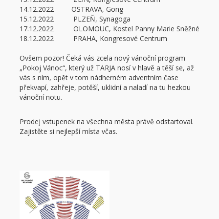
14.12.2022 OSTRAVA, Gong
15.12.2022 PLZEŇ, Synagoga
17.12.2022 OLOMOUC, Kostel Panny Marie Sněžné
18.12.2022 PRAHA, Kongresové Centrum
Ovšem pozor! Čeká vás zcela nový vánoční program
„Pokoj Vánoc“, který už TARJA nosí v hlavě a těší se, až
vás s ním, opět v tom nádherném adventním čase
překvapí, zahřeje, potěší, uklidní a naladí na tu hezkou
vánoční notu.
Prodej vstupenek na všechna města právě odstartoval.
Zajistěte si nejlepší místa včas.