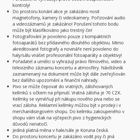
kontroly!
Do prostoru konání akce je zakázáno nosit
magnetofony, kamery či videokamery. Pořizování audio
a videozáznamů je zakázáno! Porušení tohoto bodu
může být klasifikováno jako trestný čin!
Fotografování je povoleno pouze z kompaktních
fotoaparátů bez přídavného dlouhého objektivu. Mimo
akreditované fotografy a novináře není povoleno do
haly/sálu vnášet profesionální fotoaparáty a objektivy!
Pořadatel a umělci si vyhrazují právo filmového, video a
televizního záznamu koncertu a atmosféry. Návštěvník
zaznamenaný na dokument může být dále zveřejňován
bez dalšího upozornění a finanční náhrady.
Pivo se může čepovat do vratných, zálohovaných
kelímků s očkem na připnutí. Vratná záloha je 70 CZK.
Kelímky se vyměňují při nákupu nového piva nebo se
vrací záloha. Reklamní kelímky můžou být v prodeji i v
merchandisingovém shopu. Do kelímku zakoupeného v
shopu vám však na výčepech pivo z hygienických
důvodů nenatočí.
Jediná platná měna v hale/sále je Koruna česká.
Do prostoru koncertu je zakázáno vodit psy či jiná