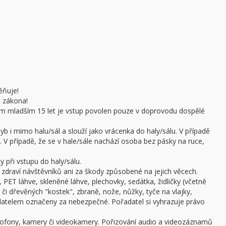
ěňuje!
e zákona!
sobám mladším 15 let je vstup povolen pouze v doprovodu dospělé
b i mimo halu/sál a slouží jako vrácenka do haly/sálu. V případě
 V případě, že se v hale/sále nachází osoba bez pásky na ruce,
 při vstupu do haly/sálu.
draví návštěvníků ani za škody způsobené na jejich věcech.
 PET láhve, skleněné láhve, plechovky, sedátka, židličky (včetně
či dřevěných "kostek", zbraně, nože, nůžky, tyče na vlajky,
adatelem označeny za nebezpečné. Pořadatel si vyhrazuje právo
ofony, kamery či videokamery. Pořizování audio a videozáznamů