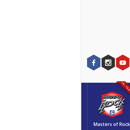
16.-19.
Masters of Roc