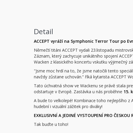
Detail
ACCEPT vyráží na Symphonic Terror Tour po Evr
Němečtí titáni ACCEPT vydali 23.listopadu mistrov
Záznam, který zachycuje unikátního spojení ACCEPT
Wacken z klasického koncertu vskutku výjimečný záž
"Jsme moc hrdí na to, že jsme natočili tento spec
navždy zůstane uchován.“ říká kytarista ACCEPT W
Tato úchvatná show ve Wackenu se právě stala 
odstartuje v Evropě. Zastávka u nás proběhne
15. 
A bude to velkolepé! Kombinace toho nejlepšího z
hudební i vizuální zážitek pro diváky!
EXKLUSIVNÍ A JEDINÉ VYSTOUPENÍ PRO ČESKOU R
Tak buďte u toho!