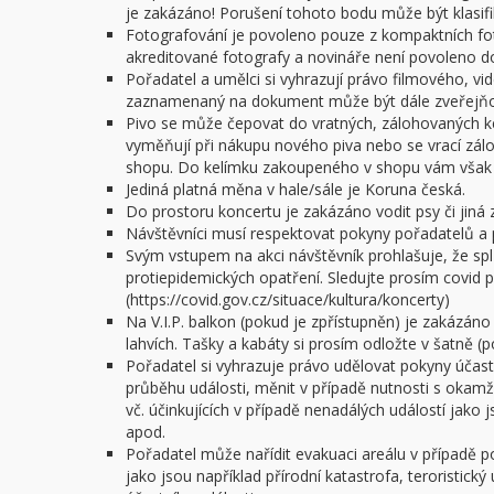
je zakázáno! Porušení tohoto bodu může být klasifi
Fotografování je povoleno pouze z kompaktních f
akreditované fotografy a novináře není povoleno do 
Pořadatel a umělci si vyhrazují právo filmového, v
zaznamenaný na dokument může být dále zveřejňov
Pivo se může čepovat do vratných, zálohovaných ke
vyměňují při nákupu nového piva nebo se vrací zál
shopu. Do kelímku zakoupeného v shopu vám však n
Jediná platná měna v hale/sále je Koruna česká.
Do prostoru koncertu je zakázáno vodit psy či jiná z
Návštěvníci musí respektovat pokyny pořadatelů a 
Svým vstupem na akci návštěvník prohlašuje, že spl
protiepidemických opatření. Sledujte prosím covid po
(https://covid.gov.cz/situace/kultura/koncerty)
Na V.I.P. balkon (pokud je zpřístupněn) je zakázáno
lahvích. Tašky a kabáty si prosím odložte v šatně (
Pořadatel si vyhrazuje právo udělovat pokyny úča
průběhu události, měnit v případě nutnosti s okam
vč. účinkujících v případě nenadálých událostí jako
apod.
Pořadatel může nařídit evakuaci areálu v případě 
jako jsou například přírodní katastrofa, teroristick