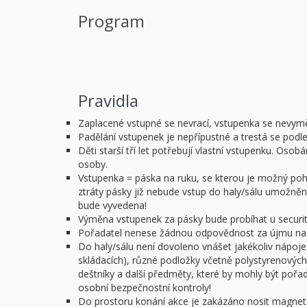
Program
Pravidla
Zaplacené vstupné se nevrací, vstupenka se nevym
Padělání vstupenek je nepřípustné a trestá se podl
Děti starší tří let potřebují vlastní vstupenku. O
osoby.
Vstupenka = páska na ruku, se kterou je možný pohy
ztráty pásky již nebude vstup do haly/sálu umožněn.
bude vyvedena!
Výměna vstupenek za pásky bude probíhat u security
Pořadatel nenese žádnou odpovědnost za újmu na z
Do haly/sálu není dovoleno vnášet jakékoliv nápoje,
skládacích), různé podložky včetně polystyrenových 
deštníky a další předměty, které by mohly být poř
osobní bezpečnostní kontroly!
Do prostoru konání akce je zakázáno nosit magnet