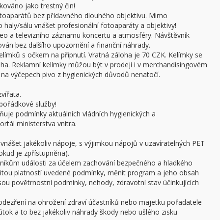
kováno jako trestný čin!
otoaparátů bez přídavného dlouhého objektivu. Mimo
haly/sálu vnášet profesionální fotoaparáty a objektivy!
ideo a televizního záznamu koncertu a atmosféry. Návštěvník
án bez dalšího upozornění a finanční náhrady.
límků s očkem na připnutí. Vratná záloha je 70 CZK. Kelímky se
oha. Reklamní kelímky můžou být v prodeji i v merchandisingovém
a výčepech pivo z hygienických důvodů nenatočí.
vířata.
pořádkové služby!
ňuje podmínky aktuálních vládních hygienických a
rtál ministerstva vnitra.
 vnášet jakékoliv nápoje, s výjimkou nápojů v uzavíratelných PET
pokud je zpřístupněna).
stníkům události za účelem zachování bezpečného a hladkého
žitou platností uvedené podmínky, měnit program a jeho obsah
 jsou povětrnostní podmínky, nehody, zdravotní stav účinkujících
podezření na ohrožení zdraví účastníků nebo majetku pořadatele
ý útok a to bez jakékoliv náhrady škody nebo ušlého zisku