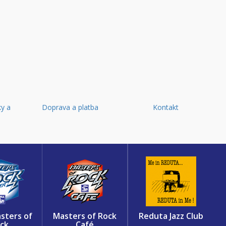
y a
Doprava a platba
Kontakt
d
sters of
Masters of Rock
Reduta Jazz Club
ck
Café