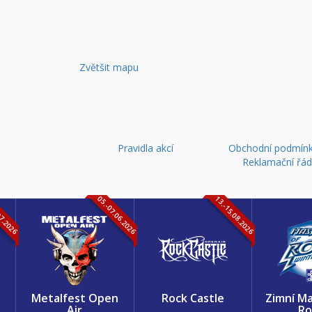
Zvětšit mapu
Pravidla akcí
Obchodní podmínk
Reklamační řá
07.2026
05.-07.06.2026
13.-15.08.2026
k
Metalfest Open
Rock Castle
Zimní Ma
Air
Ro