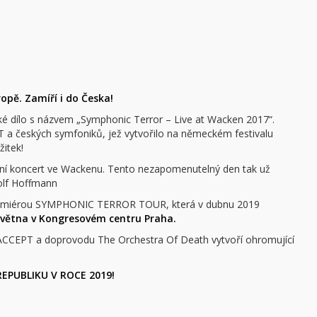
opě. Zamíří i do Česka!
ské dílo s názvem „Symphonic Terror – Live at Wacken 2017“.
 a českých symfoniků, jež vytvořilo na německém festivalu
itek!
iální koncert ve Wackenu. Tento nezapomenutelný den tak už
olf Hoffmann
premiérou SYMPHONIC TERROR TOUR, která v dubnu 2019
května v Kongresovém centru Praha.
 ACCEPT a doprovodu The Orchestra Of Death vytvoří ohromující
EPUBLIKU V ROCE 2019!