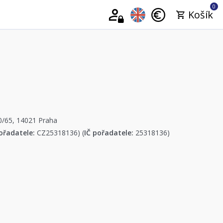
0
Košík
40/65, 14021 Praha
ořadatele:
CZ25318136) (
IČ pořadatele:
25318136)