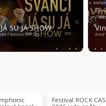
29.08.202
15:00
SU JÁ SHOW
Vinohra
ovice (69106)
Areál Vinium - 
onic
Festival ROCK CASTLE