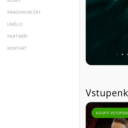
KLUBY
PRAGOKONCERT
UMĚLCI
PARTNEŘI
KONTAKT
Vstupenk
KOUPIT VSTUPENKU