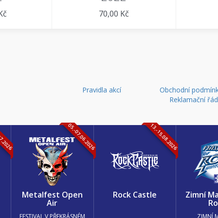
Kč
70,00 Kč
Pravidla akcí
Obchodní podmínk
Reklamační řá
07.2026
05.-07.06.2026
13.-15.08.2026
k
Metalfest Open
Rock Castle
Zimní Ma
Air
Ro
FESTIVAL V PŘEKRÁSNÉM
ZIMNÍ 