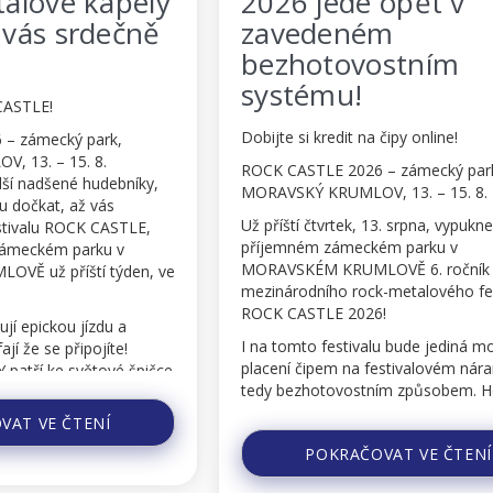
 kapely
2026 jede opět v
srdečně
zavedeném
bezhotovostním
systému!
Dobijte si kredit na čipy online!
ý park,
5. 8.
ROCK CASTLE 2026 – zámecký park,
é hudebníky,
MORAVSKÝ KRUMLOV, 13. – 15. 8. 2026
 až vás
Už příští čtvrtek, 13. srpna, vypukne v
ROCK CASTLE,
příjemném zámeckém parku v
 parku v
MORAVSKÉM KRUMLOVĚ 6. ročník
ští týden, ve
mezinárodního rock-metalového festivalu
ROCK CASTLE 2026!
u jízdu a
I na tomto festivalu bude jediná možnost
řipojíte!
placení čipem na festivalovém náramku,
světové špičce
tedy bezhotovostním způsobem. Hotovost
r metalu a
budete potřebovat POUZE v pokladně před
ČTENÍ
festivalovým vchodem, kde budou v prodeji
POKRAČOVAT VE ČTENÍ
f...