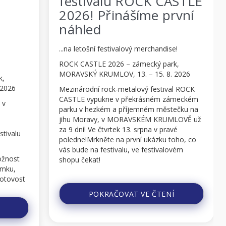
festivalu ROCK CASTLE
vid
2026! Přinášíme první
„Ul
náhled
Liv
OS
...na letošní festivalový merchandise!
GLORYH
ROCK CASTLE 2026 – zámecký park,
Album 
MORAVSKÝ KRUMLOV, 13. – 15. 8. 2026
19:00 
Mezinárodní rock-metalový festival ROCK
GLORYH
CASTLE vypukne v překrásném zámeckém
„Ultima
parku v hezkém a příjemném městečku na
„Space 
jihu Moravy, v MORAVSKÉM KRUMLOVĚ už
vyjde 1
za 9 dní! Ve čtvrtek 13. srpna v pravé
naživo
poledne!Mrkněte na první ukázku toho, co
Garage
vás bude na festivalu, ve festivalovém
>>ZDE
shopu čekat!
...
Festivalové kelímky s klipem - nedílná
součást každého festivalu. I ...
POKRAČOVAT VE ČTENÍ