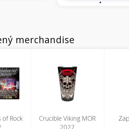
ný merchandise
 of Rock
Crucible Viking MOR
Zap
2
2022