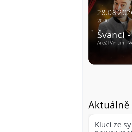
28.08.2026
20:00
Švanci - JÁ 
eátr - Rožnov pod
Areál Vinium - Velké Pavl
Aktuálně
metal s historií a
Kluci ze symph