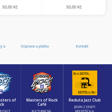
50,00 Kč
50,00 Kč
y a
Doprava a platba
Kontakt
d
sters of
Masters of Rock
Reduta Jazz Club
ck
Café
JEDEN Z DESETI
MUTACE
KULTURNÍ SÁL,
NEJLEPŠÍCH A