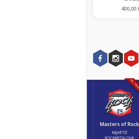
400,00 
16.-19.
Masters of Roc
NEJVĚTŠÍ
ROCKMETALOVÁ