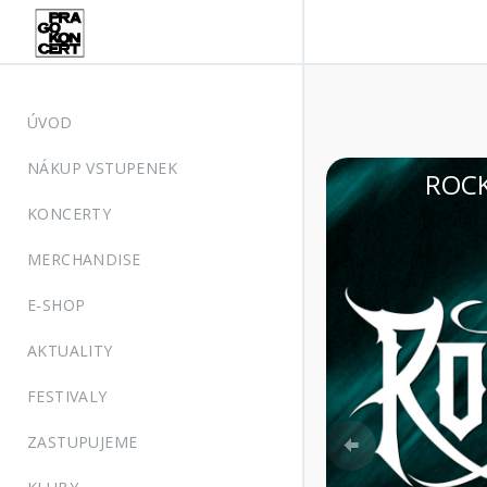
ÚVOD
NÁKUP VSTUPENEK
CASTLE 2026 | 13.-15.08.2026 | MORA
KONCERTY
MERCHANDISE
E-SHOP
AKTUALITY
FESTIVALY
Previous
ZASTUPUJEME