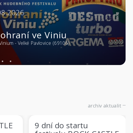
6
03.
20:00
ní ve Viniu
Bla
Velké Pavlovice (69106)
Master
archiv aktualit
9 dní do startu
GL