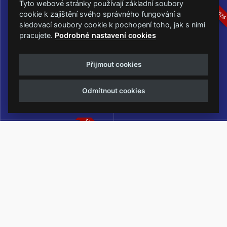
16.-19.07.2026
05.-07.06.202
Tyto webové stránky používají základní soubory
cookie k zajištění svého správného fungování a
sledovací soubory cookie k pochopení toho, jak s nimi
pracujete.
Podrobné nastavení cookies
Masters of Rock
Metalfest Open Air
Přijmout cookies
NEJVĚTŠÍ ROCKMETALOVÁ
FESTIVAL V PŘEKRÁSNÉM
UDÁLOST V ČESKÉ REPUBLICE
PROSTŘEDÍ AMFITEÁTRU
Odmítnout cookies
LOCHOTÍN
13.-15.08.2026
Rock Castle
Zimní Masters of Rock
ZIMNÍ MUTACE NEJVĚTŠÍHO
METALOVÉHO FESTIVALU V ČESKÉ
REPUBLICE