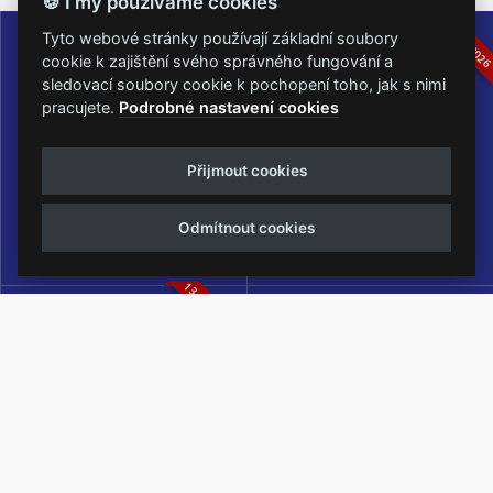
🍪 I my používáme cookies
16.-19.07.2026
05.-07.06.202
Tyto webové stránky používají základní soubory
cookie k zajištění svého správného fungování a
sledovací soubory cookie k pochopení toho, jak s nimi
pracujete.
Podrobné nastavení cookies
Masters of Rock
Metalfest Open Air
Přijmout cookies
NEJVĚTŠÍ ROCKMETALOVÁ
FESTIVAL V PŘEKRÁSNÉM
UDÁLOST V ČESKÉ REPUBLICE
PROSTŘEDÍ AMFITEÁTRU
Odmítnout cookies
LOCHOTÍN
13.-15.08.2026
Rock Castle
Zimní Masters of Rock
ZIMNÍ MUTACE NEJVĚTŠÍHO
METALOVÉHO FESTIVALU V ČESKÉ