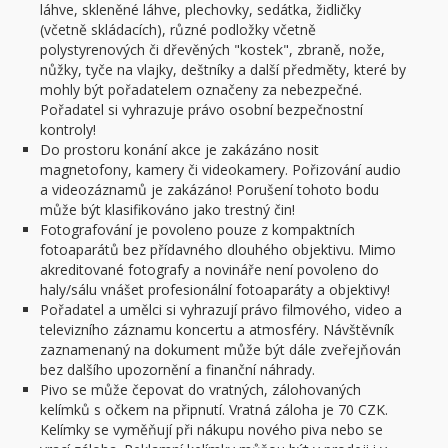
láhve, skleněné láhve, plechovky, sedátka, židličky
(včetně skládacích), různé podložky včetně
polystyrenových či dřevěných "kostek", zbraně, nože,
nůžky, tyče na vlajky, deštníky a další předměty, které by
mohly být pořadatelem označeny za nebezpečné.
Pořadatel si vyhrazuje právo osobní bezpečnostní
kontroly!
Do prostoru konání akce je zakázáno nosit
magnetofony, kamery či videokamery. Pořizování audio
a videozáznamů je zakázáno! Porušení tohoto bodu
může být klasifikováno jako trestný čin!
Fotografování je povoleno pouze z kompaktních
fotoaparátů bez přídavného dlouhého objektivu. Mimo
akreditované fotografy a novináře není povoleno do
haly/sálu vnášet profesionální fotoaparáty a objektivy!
Pořadatel a umělci si vyhrazují právo filmového, video a
televizního záznamu koncertu a atmosféry. Návštěvník
zaznamenaný na dokument může být dále zveřejňován
bez dalšího upozornění a finanční náhrady.
Pivo se může čepovat do vratných, zálohovaných
kelímků s očkem na připnutí. Vratná záloha je 70 CZK.
Kelímky se vyměňují při nákupu nového piva nebo se