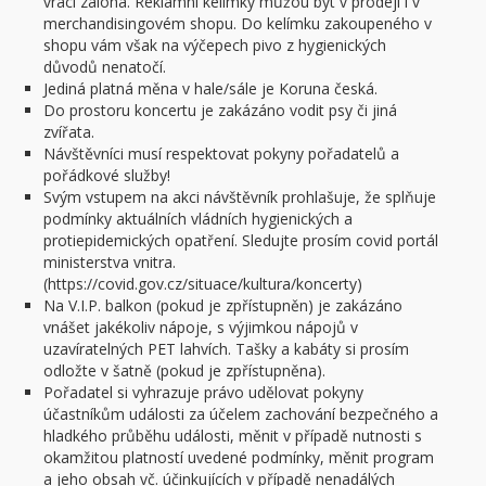
vrací záloha. Reklamní kelímky můžou být v prodeji i v
merchandisingovém shopu. Do kelímku zakoupeného v
shopu vám však na výčepech pivo z hygienických
důvodů nenatočí.
Jediná platná měna v hale/sále je Koruna česká.
Do prostoru koncertu je zakázáno vodit psy či jiná
zvířata.
Návštěvníci musí respektovat pokyny pořadatelů a
pořádkové služby!
Svým vstupem na akci návštěvník prohlašuje, že splňuje
podmínky aktuálních vládních hygienických a
protiepidemických opatření. Sledujte prosím covid portál
ministerstva vnitra.
(https://covid.gov.cz/situace/kultura/koncerty)
Na V.I.P. balkon (pokud je zpřístupněn) je zakázáno
vnášet jakékoliv nápoje, s výjimkou nápojů v
uzavíratelných PET lahvích. Tašky a kabáty si prosím
odložte v šatně (pokud je zpřístupněna).
Pořadatel si vyhrazuje právo udělovat pokyny
účastníkům události za účelem zachování bezpečného a
hladkého průběhu události, měnit v případě nutnosti s
okamžitou platností uvedené podmínky, měnit program
a jeho obsah vč. účinkujících v případě nenadálých