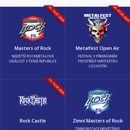
16.-19.07.2026
05.-07.06.202
Masters of Rock
Metalfest Open Air
NEJVĚTŠÍ ROCKMETALOVÁ
FESTIVAL V PŘEKRÁSNÉM
UDÁLOST V ČESKÉ REPUBLICE
PROSTŘEDÍ AMFITEÁTRU
LOCHOTÍN
13.-15.08.2026
Rock Castle
Zimní Masters of Rock
ZIMNÍ MUTACE NEJVĚTŠÍHO