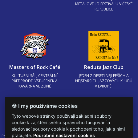
METALOVÉHO FESTIVALU V ČESKÉ
REPUBLICE
Masters of Rock Café
Reduta Jazz Club
KULTURNÍ SÁL, CENTRÁLNÍ
JEDEN Z DESETI NEJLEPŠÍCH A
PŘEDPRODEJ VSTUPENEK A
NEJSTARŠÍCH JAZZOVÝCH KLUBŮ
KAVÁRNA VE ZLÍNĚ
V EVROPĚ.
🍪 I my používáme cookies
Tyto webové stránky používají základní soubory
cookie k zajištění svého správného fungování a
sledovací soubory cookie k pochopení toho, jak s nimi
pracujete.
Podrobné nastavení cookies
Podmínky užití
🍪 Změnit nastavení cookies.