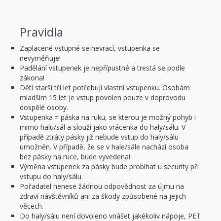
Pravidla
Zaplacené vstupné se nevrací, vstupenka se
nevyměňuje!
Padělání vstupenek je nepřípustné a trestá se podle
zákona!
Děti starší tří let potřebují vlastní vstupenku. Osobám
mladším 15 let je vstup povolen pouze v doprovodu
dospělé osoby.
Vstupenka = páska na ruku, se kterou je možný pohyb i
mimo halu/sál a slouží jako vrácenka do haly/sálu. V
případě ztráty pásky již nebude vstup do haly/sálu
umožněn. V případě, že se v hale/sále nachází osoba
bez pásky na ruce, bude vyvedena!
Výměna vstupenek za pásky bude probíhat u security při
vstupu do haly/sálu.
Pořadatel nenese žádnou odpovědnost za újmu na
zdraví návštěvníků ani za škody způsobené na jejich
věcech.
Do haly/sálu není dovoleno vnášet jakékoliv nápoje, PET