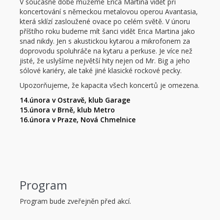
V současné době můžeme Erica Martina vidět při
koncertování s německou metalovou operou Avantasia,
která sklízí zasloužené ovace po celém světě. V únoru
příštího roku budeme mít šanci vidět Erica Martina jako
snad nikdy. Jen s akustickou kytarou a mikrofonem za
doprovodu spoluhráče na kytaru a perkuse. Je více než
jisté, že uslyšíme největší hity nejen od Mr. Big a jeho
sólové kariéry, ale také jiné klasické rockové pecky.
Upozorňujeme, že kapacita všech koncertů je omezena.
14.února v Ostravě, klub Garage
15.února v Brně, klub Metro
16.února v Praze, Nová Chmelnice
Program
Program bude zveřejněn před akcí.