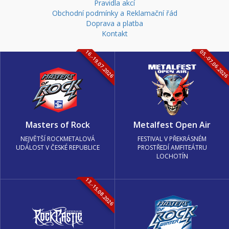
Pravidla akcí
Obchodní podmínky a Reklamační řád
Doprava a platba
Kontakt
16.-19.07.2026
05.-07.06.202
Masters of Rock
Metalfest Open Air
NEJVĚTŠÍ ROCKMETALOVÁ
FESTIVAL V PŘEKRÁSNÉM
UDÁLOST V ČESKÉ REPUBLICE
PROSTŘEDÍ AMFITEÁTRU
LOCHOTÍN
13.-15.08.2026