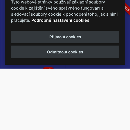
16.-19.07.2026
05.-07.06.202
Tyto webové stránky používají základní soubory
cookie k zajištění svého správného fungování a
sledovací soubory cookie k pochopení toho, jak s nimi
pracujete.
Podrobné nastavení cookies
Masters of Rock
Metalfest Open Air
Přijmout cookies
NEJVĚTŠÍ ROCKMETALOVÁ
FESTIVAL V PŘEKRÁSNÉM
UDÁLOST V ČESKÉ REPUBLICE
PROSTŘEDÍ AMFITEÁTRU
Odmítnout cookies
LOCHOTÍN
13.-15.08.2026
Rock Castle
Zimní Masters of Rock
ZIMNÍ MUTACE NEJVĚTŠÍHO
METALOVÉHO FESTIVALU V ČESKÉ
REPUBLICE