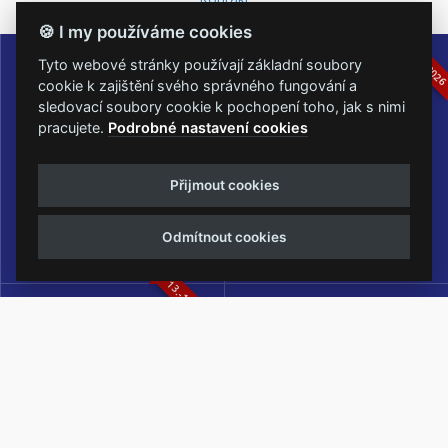
🍪 I my používáme cookies
16.-19.07.2026
05.-07.06.202
Tyto webové stránky používají základní soubory
cookie k zajištění svého správného fungování a
sledovací soubory cookie k pochopení toho, jak s nimi
pracujete.
Podrobné nastavení cookies
Masters of Rock
Metalfest Open Air
Přijmout cookies
NEJVĚTŠÍ ROCKMETALOVÁ
FESTIVAL V PŘEKRÁSNÉM
UDÁLOST V ČESKÉ REPUBLICE
PROSTŘEDÍ AMFITEÁTRU
Odmítnout cookies
LOCHOTÍN
13.-15.08.2026
Rock Castle
Zimní Masters of Rock