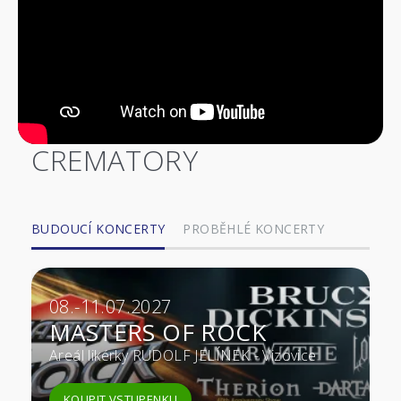
CREMATORY
BUDOUCÍ KONCERTY
PROBĚHLÉ KONCERTY
08.-11.07.2027
MASTERS OF ROCK
Areál likérky RUDOLF JELÍNEK - Vizovice
KOUPIT VSTUPENKU