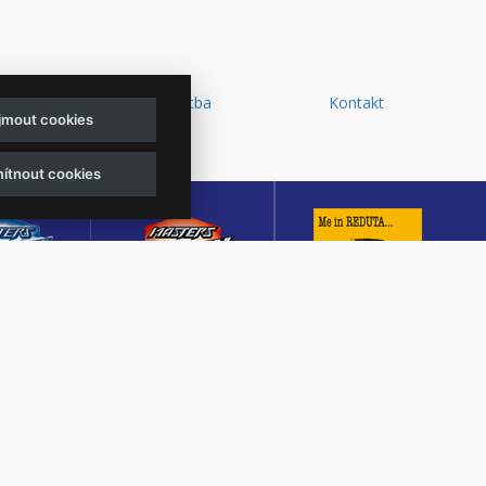
y a
Doprava a platba
Kontakt
ijmout cookies
d
ítnout cookies
sters of
Masters of Rock
Reduta Jazz Club
ck
Café
JEDEN Z DESETI
MUTACE
KULTURNÍ SÁL,
NEJLEPŠÍCH A
TŠÍHO
CENTRÁLNÍ PŘEDPRODEJ
NEJSTARŠÍCH
OVÉHO
VSTUPENEK A KAVÁRNA
JAZZOVÝCH KLUBŮ V
U V ČESKÉ
VE ZLÍNĚ
EVROPĚ.
BLICE