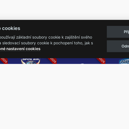
Pravidla akcí
Obchodní podmínk
e cookies
Př
Reklamační řá
užívají základní soubory cookie k zajištění svého
 sledovací soubory cookie k pochopení toho, jak s
Odm
07.2026
05.-07.06.2026
13.-15.08.2026
né nastavení cookies
k
Metalfest Open
Rock Castle
Zimní Ma
Air
Ro
FESTIVAL V PŘEKRÁSNÉM
ZIMNÍ 
PROSTŘEDÍ AMFITEÁTRU
NEJVĚ
LOCHOTÍN
METAL
FESTIVAL
REPU