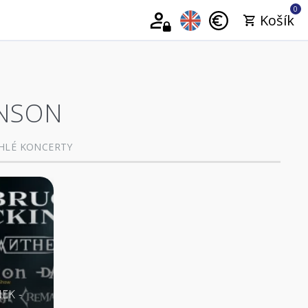
0
Košík
INSON
HLÉ KONCERTY
NEK -