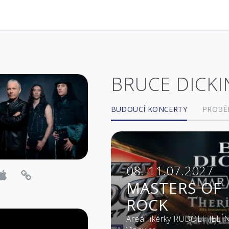
BRUCE DICK
BUDOUCÍ KONCERTY
PROBĚ
08.-11.07.2027
MASTERS OF
ROCK
Areál likérky RUDOLF JELÍ