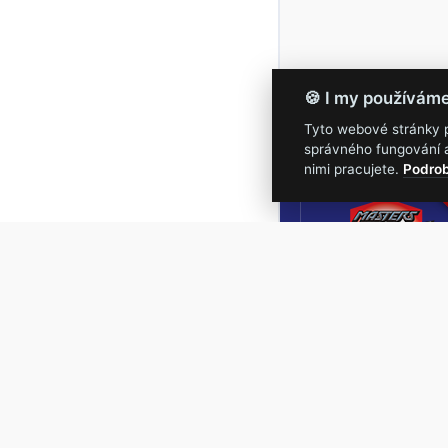
🍪 I my používám
Tyto webové stránky po
správného fungování a
16.-19.
nimi pracujete.
Podrob
Masters of Roc
NEJVĚTŠÍ
ROCKMETALOVÁ
UDÁLOST V ČESKÉ
REPUBLICE