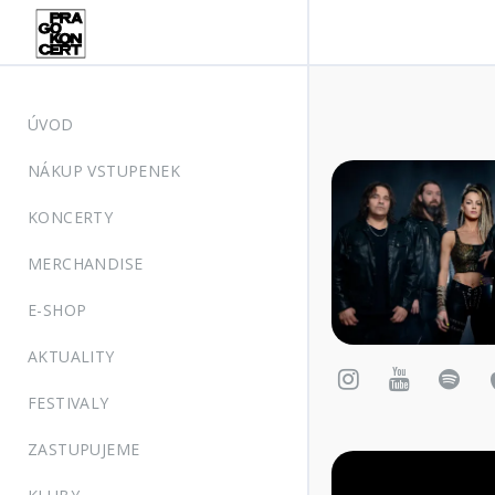
ÚVOD
NÁKUP VSTUPENEK
KONCERTY
MERCHANDISE
E-SHOP
AKTUALITY
FESTIVALY
ZASTUPUJEME