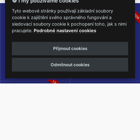
🍪 I my používáme cookies
16.-19.07.2026
05.-07.06.202
Tyto webové stránky používají základní soubory
cookie k zajištění svého správného fungování a
sledovací soubory cookie k pochopení toho, jak s nimi
pracujete.
Podrobné nastavení cookies
Masters of Rock
Metalfest Open Air
Přijmout cookies
NEJVĚTŠÍ ROCKMETALOVÁ
FESTIVAL V PŘEKRÁSNÉM
UDÁLOST V ČESKÉ REPUBLICE
PROSTŘEDÍ AMFITEÁTRU
Odmítnout cookies
LOCHOTÍN
13.-15.08.2026
Rock Castle
Zimní Masters of Rock
ZIMNÍ MUTACE NEJVĚTŠÍHO
METALOVÉHO FESTIVALU V ČESKÉ