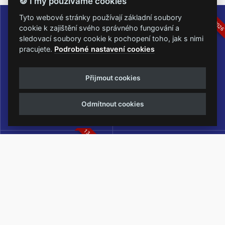
🍪 I my používáme cookies
16.-19.07.2026
05.-07.06.202
Tyto webové stránky používají základní soubory
cookie k zajištění svého správného fungování a
sledovací soubory cookie k pochopení toho, jak s nimi
pracujete.
Podrobné nastavení cookies
Masters of Rock
Metalfest Open Air
Přijmout cookies
NEJVĚTŠÍ ROCKMETALOVÁ
FESTIVAL V PŘEKRÁSNÉM
UDÁLOST V ČESKÉ REPUBLICE
PROSTŘEDÍ AMFITEÁTRU
Odmítnout cookies
LOCHOTÍN
13.-15.08.2026
Rock Castle
Zimní Masters of Rock
ZIMNÍ MUTACE NEJVĚTŠÍHO
METALOVÉHO FESTIVALU V ČESKÉ