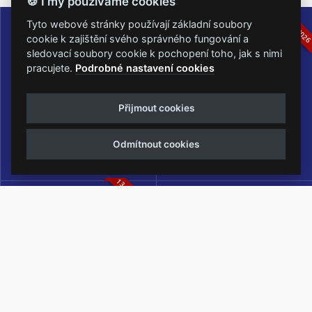
🍪 I my používáme cookies
16.-19.07.2026
05.-07.06.202
Tyto webové stránky používají základní soubory
cookie k zajištění svého správného fungování a
sledovací soubory cookie k pochopení toho, jak s nimi
pracujete.
Podrobné nastavení cookies
Masters of Rock
Metalfest Open Air
Přijmout cookies
NEJVĚTŠÍ ROCKMETALOVÁ
FESTIVAL V PŘEKRÁSNÉM
UDÁLOST V ČESKÉ REPUBLICE
PROSTŘEDÍ AMFITEÁTRU
Odmítnout cookies
LOCHOTÍN
13.-15.08.2026
Rock Castle
Zimní Masters of Rock
ZIMNÍ MUTACE NEJVĚTŠÍHO
METALOVÉHO FESTIVALU V ČESKÉ