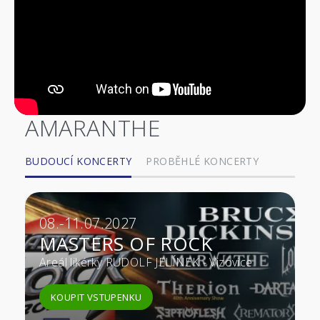
AMARANTHE
BUDOUCÍ KONCERTY
PROBĚHLÉ KONCERTY
08.-11.07.2027
MASTERS OF ROCK
Areál likérky RUDOLF JELÍNEK - Vizovice
KOUPIT VSTUPENKU