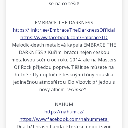
se na co těšit!
EMBRACE THE DARKNESS
https://linktr.ee/EmbraceTheDarknessOfficial
https://www.facebook.com/EmbraceTD
Melodic-death metalová kapela EMBRACE THE
DARKNESS z Kuřimi brázdí nejen českou
metalovou scénu od roku 2014, ale na Masters
Of Rock přijedou poprvé. Těšit se můžete na
hutné riffy doplněné tesknými tóny houslí a
jedinečnou atmosférou. Do Vizovic přijedou s
nový albem
“Eclipse“
!
NAHUM
https://nahum.cz/
https://www.facebook.com/nahummetal
Death/Thrash banda, která se nebojí svoji