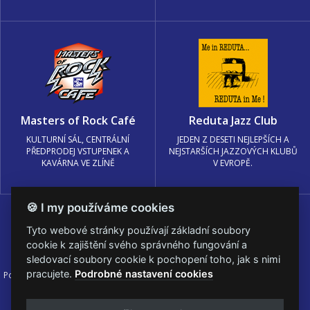
Masters of Rock Café
Reduta Jazz Club
KULTURNÍ SÁL, CENTRÁLNÍ
JEDEN Z DESETI NEJLEPŠÍCH A
PŘEDPRODEJ VSTUPENEK A
NEJSTARŠÍCH JAZZOVÝCH KLUBŮ
KAVÁRNA VE ZLÍNĚ
V EVROPĚ.
🍪 I my používáme cookies
Tyto webové stránky používají základní soubory
cookie k zajištění svého správného fungování a
sledovací soubory cookie k pochopení toho, jak s nimi
pracujete.
Podrobné nastavení cookies
Podmínky užití
🍪 Změnit nastavení cookies.
© PRAGOKONCERT BOHEMIA, a.s.