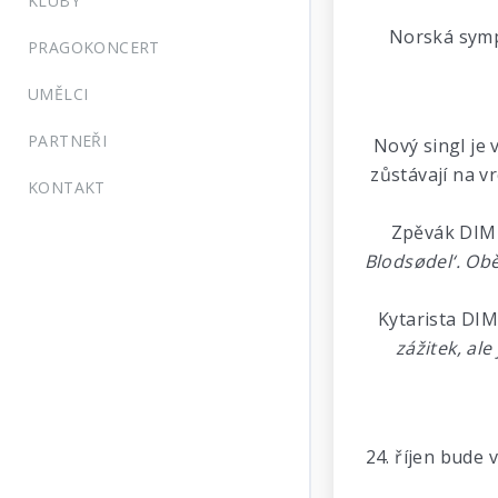
KLUBY
Norská sym
PRAGOKONCERT
UMĚLCI
PARTNEŘI
Nový singl je 
zůstávají na vr
KONTAKT
Zpěvák DIM
Blodsødel‘. Obě
Kytarista DI
zážitek, al
24. říjen bude