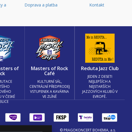
y a
Doprava a platba
Kontakt
d
sters of
Masters of Rock
Reduta Jazz Club
ck
Café
JEDEN Z DESETI
MUTACE
KULTURNÍ SÁL,
NEJLEPŠÍCH A
TŠÍHO
CENTRÁLNÍ PŘEDPRODEJ
NEJSTARŠÍCH
OVÉHO
VSTUPENEK A KAVÁRNA
JAZZOVÝCH KLUBŮ V
U V ČESKÉ
VE ZLÍNĚ
EVROPĚ.
BLICE
© PRAGOKONCERT BOHEMIA, a.s.