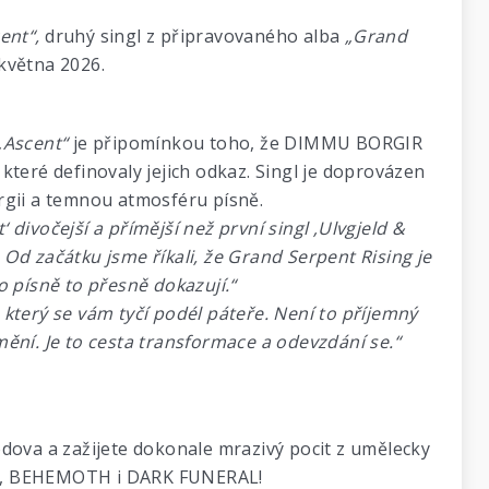
ent“,
druhý singl z připravovaného alba
„Grand
. května 2026.
„Ascent“
je připomínkou toho, že DIMMU BORGIR
, které definovaly jejich odkaz. Singl je doprovázen
rgii a temnou atmosféru písně.
 divočejší a přímější než první singl ‚Ulvgjeld &
Od začátku jsme říkali, že Grand Serpent Rising je
o písně to přesně dokazují.“
 který se vám tyčí podél páteře. Není to příjemný
ění. Je to cesta transformace a odevzdání se.“
dova a zažijete dokonale mrazivý pocit z umělecky
IR, BEHEMOTH i DARK FUNERAL!