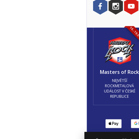
16.-19.
Masters of Roc
NEJVĚTŠÍ
ROCKMETALOVÁ
UDÁLOST V ČESKÉ
REPUBLICE
Podmínky užití
🍪 Z