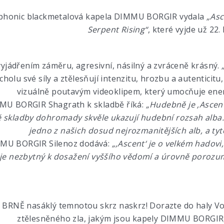
phonic blackmetalová kapela DIMMU BORGIR vydala
„Asc
Serpent Rising“
, které vyjde už 22
vyjádřením záměru, agresivní, násilný a zvráceně krásný.
cholu své síly a ztělesňují intenzitu, hrozbu a autenticitu
vizuálně poutavým videoklipem, který umocňuje ene
MU BORGIR Shagrath k skladbě říká:
„Hudebně je ‚Ascent‘
 skladby dohromady skvěle ukazují hudební rozsah alba. 
jedno z našich dosud nejrozmanitějších alb, a tyt
MMU BORGIR Silenoz dodává:
„‚Ascent‘ je o velkém hadovi,
e je nezbytný k dosažení vyššího vědomí a úrovně porozum
 v BRNĚ nasáklý temnotou skrz naskrz! Dorazte do haly Vo
ztělesněného zla, jakým jsou kapely DIMMU BORG