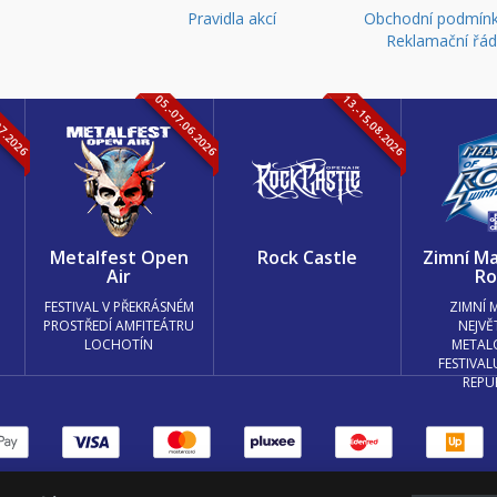
Pravidla akcí
Obchodní podmínk
Reklamační řá
07.2026
05.-07.06.2026
13.-15.08.2026
k
Metalfest Open
Rock Castle
Zimní Ma
Air
Ro
FESTIVAL V PŘEKRÁSNÉM
ZIMNÍ 
PROSTŘEDÍ AMFITEÁTRU
NEJVĚ
LOCHOTÍN
METAL
FESTIVAL
REPU
měnit nastavení cookies.