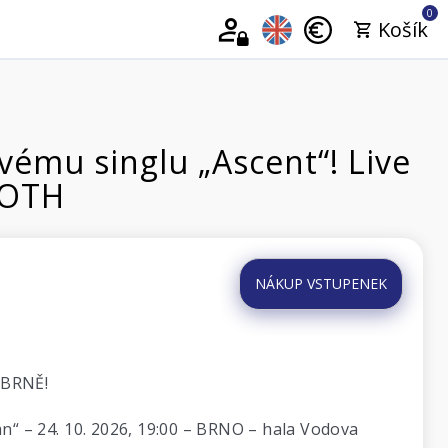
0
Košík
ému singlu „Ascent“! Live
MOTH
NÁKUP VSTUPENEK
v BRNĚ!
 – 24. 10. 2026, 19:00 – BRNO – hala Vodova