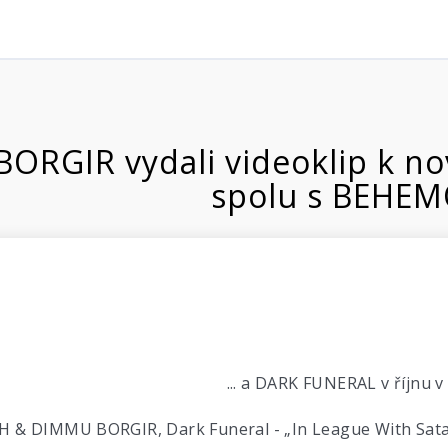
RGIR vydali videoklip k nov
spolu s BEHE
... a DARK FUNERAL v říjnu 
& DIMMU BORGIR, Dark Funeral - „In League With Satan“