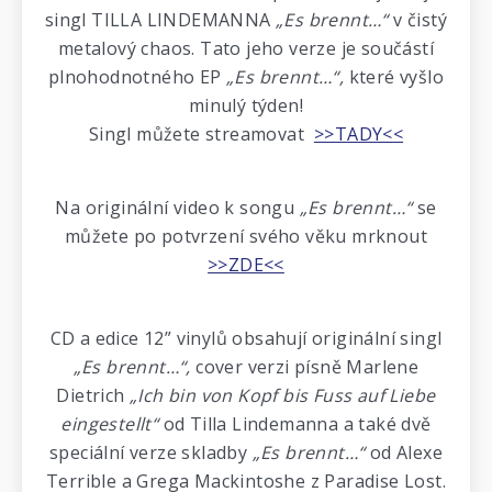
singl TILLA LINDEMANNA
„Es brennt…“
v čistý
metalový chaos. Tato jeho verze je součástí
plnohodnotného EP
„Es brennt…“,
které vyšlo
minulý týden!
Singl můžete streamovat
>>TADY<<
Na originální video k songu
„Es brennt…“
se
můžete po potvrzení svého věku mrknout
>>ZDE<<
CD a edice 12” vinylů obsahují originální singl
„Es brennt…“,
cover verzi písně Marlene
Dietrich
„Ich bin von Kopf bis Fuss auf Liebe
eingestellt“
od Tilla Lindemanna a také dvě
speciální verze skladby
„Es brennt…“
od Alexe
Terrible a Grega Mackintoshe z Paradise Lost.