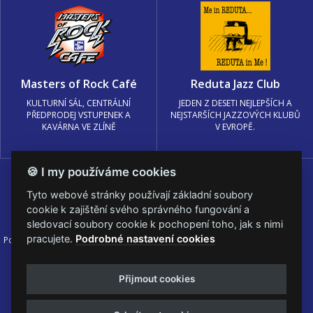
Masters of Rock Café
Reduta Jazz Club
KULTURNÍ SÁL, CENTRÁLNÍ
JEDEN Z DESETI NEJLEPŠÍCH A
PŘEDPRODEJ VSTUPENEK A
NEJSTARŠÍCH JAZZOVÝCH KLUBŮ
KAVÁRNA VE ZLÍNĚ
V EVROPĚ.
🍪 I my používáme cookies
Tyto webové stránky používají základní soubory
cookie k zajištění svého správného fungování a
sledovací soubory cookie k pochopení toho, jak s nimi
pracujete.
Podrobné nastavení cookies
Podmínky užití
🍪 Změnit nastavení cookies.
© PRAGOKONCERT BOHEMIA, a.s.
Přijmout cookies
Web s
k metalu vytvořila creatia.tech s.r.o. a