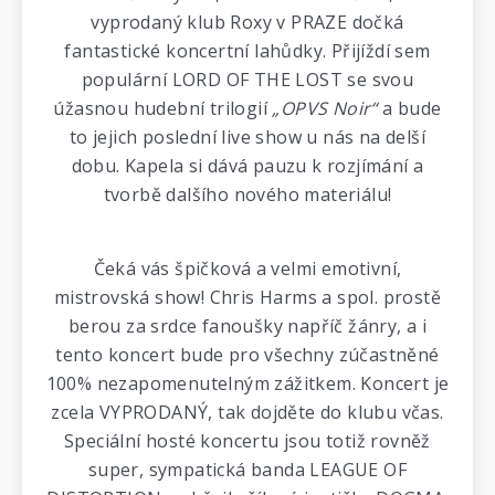
vyprodaný klub Roxy v PRAZE dočká
fantastické koncertní lahůdky. Přijíždí sem
populární LORD OF THE LOST se svou
úžasnou hudební trilogií
„OPVS Noir“
a bude
to jejich poslední live show u nás na delší
dobu. Kapela si dává pauzu k rozjímání a
tvorbě dalšího nového materiálu!
Čeká vás špičková a velmi emotivní,
mistrovská show! Chris Harms a spol. prostě
berou za srdce fanoušky napříč žánry, a i
tento koncert bude pro všechny zúčastněné
100% nezapomenutelným zážitkem. Koncert je
zcela VYPRODANÝ, tak dojděte do klubu včas.
Speciální hosté koncertu jsou totiž rovněž
super, sympatická banda LEAGUE OF