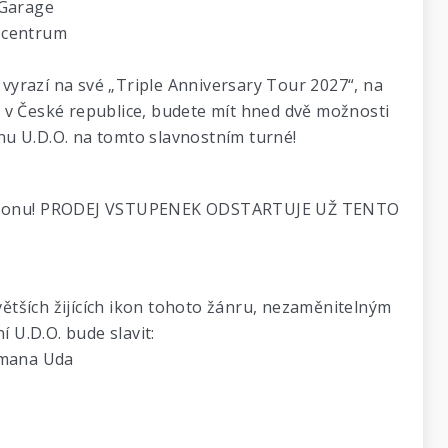
 Garage
o centrum
yrazí na své „Triple Anniversary Tour 2027“, na
ci v České republice, budete mít hned dvě možnosti
inu U.D.O. na tomto slavnostním turné!
kém Sonu! PRODEJ VSTUPENEK ODSTARTUJE UŽ TENTO
větších žijících ikon tohoto žánru, nezaměnitelným
U.D.O. bude slavit:
tmana Uda