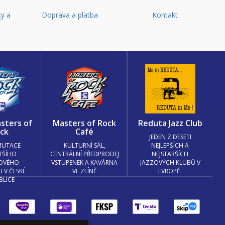
y a
Doprava a platba
Kontakt
d
sters of
Masters of Rock
Reduta Jazz Club
ck
Café
JEDEN Z DESETI
MUTACE
KULTURNÍ SÁL,
NEJLEPŠÍCH A
TŠÍHO
CENTRÁLNÍ PŘEDPRODEJ
NEJSTARŠÍCH
OVÉHO
VSTUPENEK A KAVÁRNA
JAZZOVÝCH KLUBŮ V
U V ČESKÉ
VE ZLÍNĚ
EVROPĚ.
BLICE