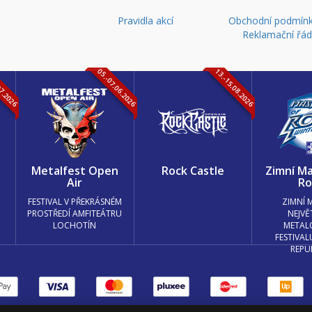
Pravidla akcí
Obchodní podmínk
Reklamační řá
07.2026
05.-07.06.2026
13.-15.08.2026
k
Metalfest Open
Rock Castle
Zimní Ma
Air
Ro
FESTIVAL V PŘEKRÁSNÉM
ZIMNÍ 
PROSTŘEDÍ AMFITEÁTRU
NEJVĚ
LOCHOTÍN
METAL
FESTIVAL
REPU