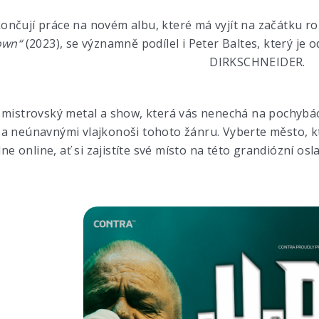
končují práce na novém albu, které má vyjít na začátku r
own“
(2023), se významně podílel i Peter Baltes, který je 
DIRKSCHNEIDER.
mistrovský metal a show, která vás nenechá na pochybách
a neúnavnými vlajkonoši tohoto žánru. Vyberte město, kte
e online, ať si zajistíte své místo na této grandiózní osl