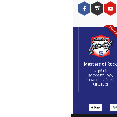
16.-19.
Masters of Roc
NEJVĚTŠÍ
ROCKMETALOVÁ
UDÁLOST V ČESKÉ
REPUBLICE