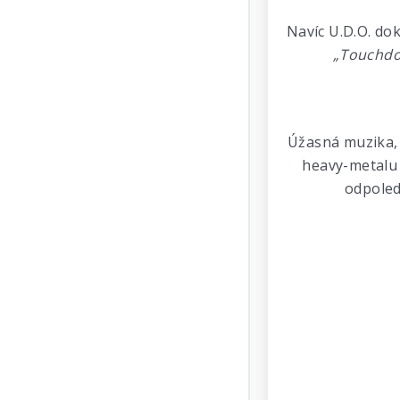
Navíc U.D.O. do
„Touchd
Úžasná muzika, 
heavy-metalu 
odpoledn