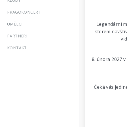
KLUBY
PRAGOKONCERT
Legendární me
UMĚLCI
kterém navštív
PARTNEŘI
vi
KONTAKT
8. února 2027 
Čeká vás jedin