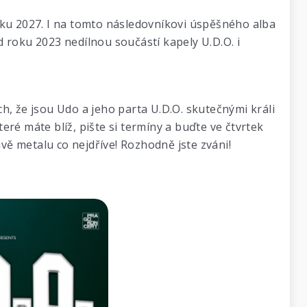
oku 2027. I na tomto následovníkovi úspěšného alba
od roku 2023 nedílnou součástí kapely U.D.O. i
, že jsou Udo a jeho parta U.D.O. skutečnými králi
ré máte blíž, pište si termíny a buďte ve čtvrtek
avě metalu co nejdříve! Rozhodně jste zváni!