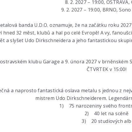
8. 2. 2027 – 19:00, OSTRAVA,
9. 2. 2027 – 19:00, BRNO, Son
talová banda U.D.O. oznamuje, že na začátku roku 2027 v
í hned 32 měst, klubů a hal po celé Evropě! A vy, fanouš
dět a slyšet Udo Dirkschneidera a jeho fantastickou skup
v ostravském klubu Garage a 9. února 2027 v brněns
ČTVRTEK v 15:00!
ečná a naprosto fantastická oslava metalu s jednou z nej
mistrem Udo Dirkschneiderem. Legendární 
1) 75 narozeniny svého fron
2) 40 let na scéně
3) 20 studiových alb