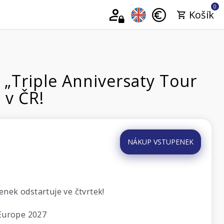
0
Košík
 „Triple Anniversaty Tour
 v ČR!
NÁKUP VSTUPENEK
nek odstartuje ve čtvrtek!
 Europe 2027