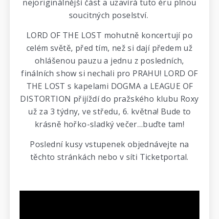
nejoriginálnější část a uzavírá tuto éru plnou
soucitných poselství.
LORD OF THE LOST mohutně koncertují po
celém světě, před tím, než si dají předem už
ohlášenou pauzu a jednu z posledních,
finálních show si nechali pro PRAHU! LORD OF
THE LOST s kapelami DOGMA a LEAGUE OF
DISTORTION přijíždí do pražského klubu Roxy
už za 3 týdny, ve středu, 6. května! Bude to
krásně hořko-sladký večer…buďte tam!
Poslední kusy vstupenek objednávejte na
těchto stránkách nebo v síti Ticketportal.