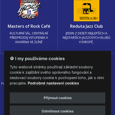
Masters of Rock Café
Reduta Jazz Club
KULTURNÍ SÁL, CENTRÁLNÍ
JEDEN Z DESETI NEJLEPŠÍCH A
PŘEDPRODEJ VSTUPENEK A
NEJSTARŠÍCH JAZZOVÝCH KLUBŮ
KAVÁRNA VE ZLÍNĚ
V EVROPĚ.
🍪 I my používáme cookies
Tyto webové stránky používají základní soubory
cookie k zajištění svého správného fungování a
sledovací soubory cookie k pochopení toho, jak s nimi
pracujete.
Podrobné nastavení cookies
Podmínky užití
🍪 Změnit nastavení cookies.
© PRAGOKONCERT BOHEMIA, a.s.
Přijmout cookies
Web s
k metalu vytvořila creatia.tech s.r.o. a
Viktor Eyermann
Odmítnout cookies