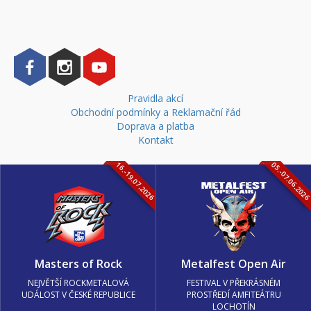
Pravidla akcí
Obchodní podmínky a Reklamační řád
Doprava a platba
Kontakt
16.-19.07.2026
05.-07.06.202
Masters of Rock
Metalfest Open Air
NEJVĚTŠÍ ROCKMETALOVÁ
FESTIVAL V PŘEKRÁSNÉM
UDÁLOST V ČESKÉ REPUBLICE
PROSTŘEDÍ AMFITEÁTRU
LOCHOTÍN