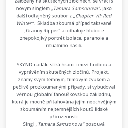
založený na skutečných zločinech, se vrací s
novým singlem
„Tamara Samsonova“,
jako
další odtajněný soubor z
„Chapter VII: Red
Winter“.
Skladba zkoumá případ takzvané
„Granny Ripper“ a odhaluje hluboce
znepokojivý portrét izolace, paranoie a
rituálního násilí.
SKYND nadále stírá hranici mezi hudbou a
vyprávěním skutečných zločinů. Projekt,
známý svým temným, filmovým zvukem a
pečlivě prozkoumanými případy, si vybudoval
věrnou globální fanouškovskou základnu,
která je mocně přitahována jejím neochvějným
zkoumáním nejtemnějších koutů lidské
přirozenosti.
Singl
„Tamara Samsonova“
posouvá