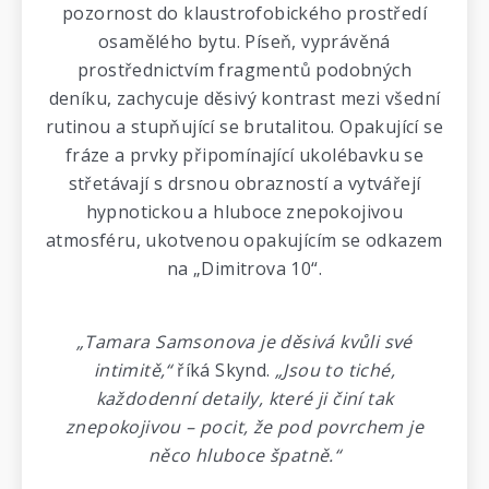
pozornost do klaustrofobického prostředí
osamělého bytu. Píseň, vyprávěná
prostřednictvím fragmentů podobných
deníku, zachycuje děsivý kontrast mezi všední
rutinou a stupňující se brutalitou. Opakující se
fráze a prvky připomínající ukolébavku se
střetávají s drsnou obrazností a vytvářejí
hypnotickou a hluboce znepokojivou
atmosféru, ukotvenou opakujícím se odkazem
na „Dimitrova 10“.
„Tamara Samsonova je děsivá kvůli své
intimitě,“
říká Skynd.
„Jsou to tiché,
každodenní detaily, které ji činí tak
znepokojivou – pocit, že pod povrchem je
něco hluboce špatně.“