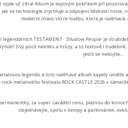
 vyjde už zítra! Album je bojovým pokřikem při pozorován
, jak se technologie zrychluje a odpojení lidskosti roste, 
moderní chaos skrze hudbu, která je naléhavá, 
ngl legendárních TESTAMENT
'Shadow People'
je strašid
ytváří živý pocit neklidu a hrůzy, a to textově i hudebně,
jestli se nebojíte…
talovou legendu a toto naléhavé album kapely uvidíte a u
 rock-metalového festivalu ROCK CASTLE 2026 v záme
permanentky, za super zaváděcí cenu, platnou do konce ří
objednávejte, spolu s kempy a parkováním, exklu