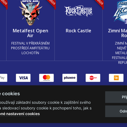
k
Metalfest Open
Rock Castle
Zimní Ma
Air
Ro
FESTIVAL V PŘEKRÁSNÉM
ZIMNÍ 
PROSTŘEDÍ AMFITEÁTRU
NEJVĚ
LOCHOTÍN
METAL
FESTIVAL
REPU
měnit nastavení cookies.
e cookies
Př
Web s
k metalu vytvořila creatia.tech s.r
užívají základní soubory cookie k zajištění svého
 sledovací soubory cookie k pochopení toho, jak s
Odm
né nastavení cookies