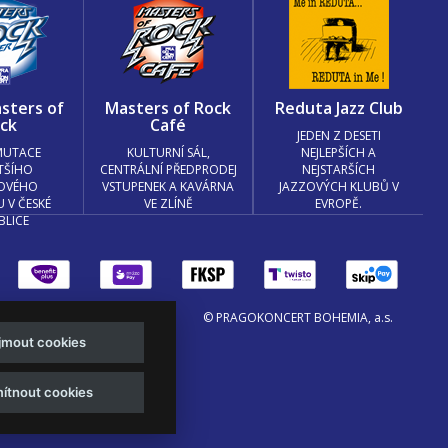
sters of
Masters of Rock
Reduta Jazz Club
ck
Café
JEDEN Z DESETI
MUTACE
KULTURNÍ SÁL,
NEJLEPŠÍCH A
TŠÍHO
CENTRÁLNÍ PŘEDPRODEJ
NEJSTARŠÍCH
OVÉHO
VSTUPENEK A KAVÁRNA
JAZZOVÝCH KLUBŮ V
U V ČESKÉ
VE ZLÍNĚ
EVROPĚ.
BLICE
© PRAGOKONCERT BOHEMIA, a.s.
ijmout cookies
.o. a
Viktor Eyermann
ítnout cookies