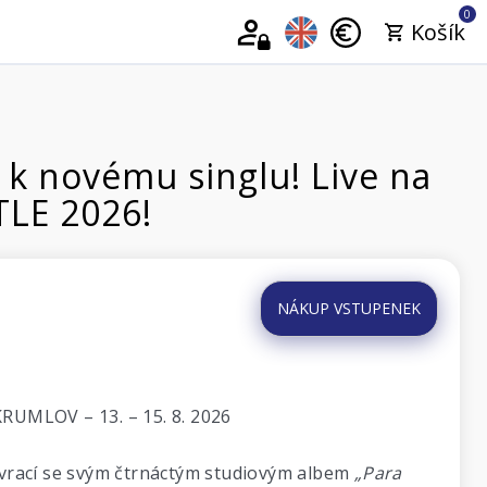
0
Košík
k novému singlu! Live na
TLE 2026!
NÁKUP VSTUPENEK
UMLOV – 13. – 15. 8. 2026
vrací se svým čtrnáctým studiovým albem
„Para