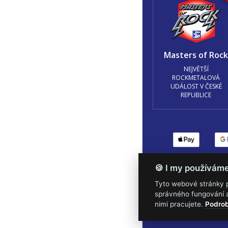
Masters of Roc
NEJVĚTŠÍ
ROCKMETALOVÁ
UDÁLOST V ČESKÉ
REPUBLICE
Podmínky užití
🍪 Z
🍪 I my používám
Tyto webové stránky po
správného fungování a
nimi pracujete.
Podrob