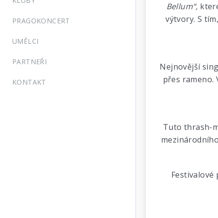
KLUBY
Bellum“,
které
výtvory. S tím
PRAGOKONCERT
UMĚLCI
PARTNEŘI
Nejnovější si
přes rameno. V
KONTAKT
Tuto thrash-me
mezinárodního
Festivalové 