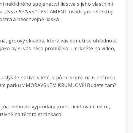
í neklidného spojenectví lidstva s jeho vlastními
na
„Para Bellum“
TESTAMENT uvádí, jak reflektují
ostrá a neochvějně lidská.
elná, groovy skladba, která vás donutí se ohlédnout
 jako by si vás něco prohlíželo… mrkněte na video,
slyšíte naživo v létě, v půlce srpna na 6. ročníku
ckém parku v MORAVSKÉM KRUMLOVĚ! Budete tam?
jna, nebo do vyprodání první, limitované edice,
zivně na těchto stránkách.