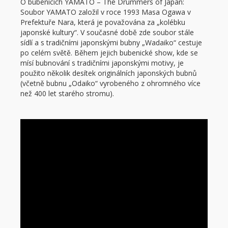
O bubenících YAMATO – The Drummers of Japan:
Soubor YAMATO založil v roce 1993 Masa Ogawa v
Prefektuře Nara, která je považována za „kolébku
japonské kultury“. V současné době zde soubor stále
sídlí a s tradičními japonskými bubny „Wadaiko“ cestuje
po celém světě. Během jejich bubenické show, kde se
mísí bubnování s tradičními japonskými motivy, je
použito několik desítek originálních japonských bubnů
(včetně bubnu „Odaiko“ vyrobeného z ohromného více
než 400 let starého stromu).