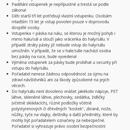
Padělání vstupenek je nepřípustné a trestá se podle
zákona!
Děti starší tří let potřebují vlastní vstupenku. Osobám
mladším 15 let je vstup povolen pouze v doprovodu
dospělé osoby.
Vstupenka = páska na ruku, se kterou je možný pohyb i
mimo halu/sál a slouží jako vrácenka do haly/sálu. V
případě ztráty pásky již nebude vstup do haly/sálu
umožněn. V případě, že se v hale/sále nachází osoba
bez pásky na ruce, bude vyvedena!
Výměna vstupenek za pásky bude probíhat u security při
vstupu do haly/sálu.
Pořadatel nenese žádnou odpovědnost za újmu na
zdraví návštěvníků ani za škody způsobené na jejich
věcech.
Do haly/sálu není dovoleno vnášet jakékoliv nápoje, PET
láhve, skleněné láhve, plechovky, sedátka, židličky
(včetně skládacích), různé podložky včetně
polystyrenových či dřevěných "kostek", zbraně, nože,
nůžky, tyče na vlajky, deštníky a další předměty, které by
mohly být pořadatelem označeny za nebezpečné.
Pořadatel si vyhrazuje právo osobní bezpečnostní