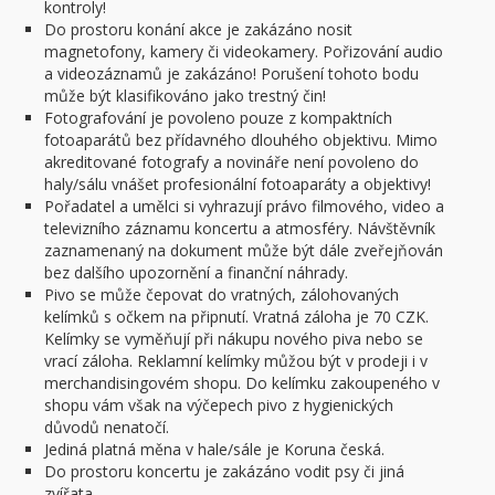
kontroly!
Do prostoru konání akce je zakázáno nosit
magnetofony, kamery či videokamery. Pořizování audio
a videozáznamů je zakázáno! Porušení tohoto bodu
může být klasifikováno jako trestný čin!
Fotografování je povoleno pouze z kompaktních
fotoaparátů bez přídavného dlouhého objektivu. Mimo
akreditované fotografy a novináře není povoleno do
haly/sálu vnášet profesionální fotoaparáty a objektivy!
Pořadatel a umělci si vyhrazují právo filmového, video a
televizního záznamu koncertu a atmosféry. Návštěvník
zaznamenaný na dokument může být dále zveřejňován
bez dalšího upozornění a finanční náhrady.
Pivo se může čepovat do vratných, zálohovaných
kelímků s očkem na připnutí. Vratná záloha je 70 CZK.
Kelímky se vyměňují při nákupu nového piva nebo se
vrací záloha. Reklamní kelímky můžou být v prodeji i v
merchandisingovém shopu. Do kelímku zakoupeného v
shopu vám však na výčepech pivo z hygienických
důvodů nenatočí.
Jediná platná měna v hale/sále je Koruna česká.
Do prostoru koncertu je zakázáno vodit psy či jiná
zvířata.