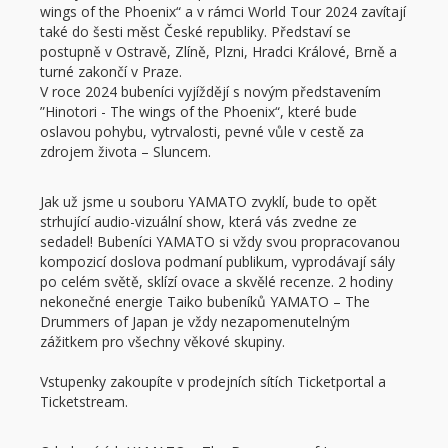
wings of the Phoenix“ a v rámci World Tour 2024 zavítají
také do šesti měst České republiky. Představí se
postupně v Ostravě, Zlíně, Plzni, Hradci Králové, Brně a
turné zakončí v Praze.
V roce 2024 bubeníci vyjíždějí s novým představením
”Hinotori - The wings of the Phoenix“, které bude
oslavou pohybu, vytrvalosti, pevné vůle v cestě za
zdrojem života – Sluncem.
Jak už jsme u souboru YAMATO zvyklí, bude to opět
strhující audio-vizuální show, která vás zvedne ze
sedadel! Bubeníci YAMATO si vždy svou propracovanou
kompozicí doslova podmaní publikum, vyprodávají sály
po celém světě, sklízí ovace a skvělé recenze. 2 hodiny
nekonečné energie Taiko bubeníků YAMATO – The
Drummers of Japan je vždy nezapomenutelným
zážitkem pro všechny věkové skupiny.
Vstupenky zakoupíte v prodejních sítích Ticketportal a
Ticketstream.