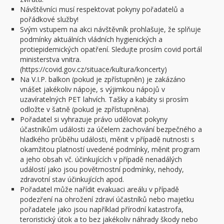
Návštěvníci musí respektovat pokyny pořadatelů a
pořádkové služby!
Svým vstupem na akci návštěvník prohlašuje, že splňuje
podmínky aktuálních vládních hygienických a
protiepidemických opatření. Sledujte prosím covid portál
ministerstva vnitra.
(https://covid.gov.cz/situace/kultura/koncerty)
Na V.I.P. balkon (pokud je zpřístupněn) je zakázáno
vnášet jakékoliv nápoje, s výjimkou nápojů v
uzavíratelných PET lahvích. Tašky a kabáty si prosím
odložte v šatně (pokud je zpřístupněna).
Pořadatel si vyhrazuje právo udělovat pokyny
účastníkům události za účelem zachování bezpečného a
hladkého průběhu události, měnit v případě nutnosti s
okamžitou platností uvedené podmínky, měnit program
a jeho obsah vč. účinkujících v případě nenadálých
událostí jako jsou povětrnostní podmínky, nehody,
zdravotní stav účinkujících apod.
Pořadatel může nařídit evakuaci areálu v případě
podezření na ohrožení zdraví účastníků nebo majetku
pořadatele jako jsou například přírodní katastrofa,
teroristický útok a to bez jakékoliv náhrady škody nebo