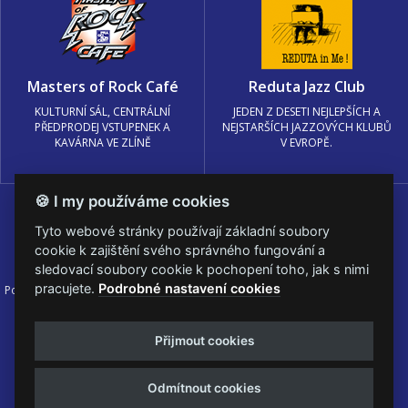
Masters of Rock Café
Reduta Jazz Club
KULTURNÍ SÁL, CENTRÁLNÍ
JEDEN Z DESETI NEJLEPŠÍCH A
PŘEDPRODEJ VSTUPENEK A
NEJSTARŠÍCH JAZZOVÝCH KLUBŮ
KAVÁRNA VE ZLÍNĚ
V EVROPĚ.
🍪 I my používáme cookies
Tyto webové stránky používají základní soubory
cookie k zajištění svého správného fungování a
sledovací soubory cookie k pochopení toho, jak s nimi
pracujete.
Podrobné nastavení cookies
Podmínky užití
🍪 Změnit nastavení cookies.
© PRAGOKONCERT BOHEMIA, a.s.
Přijmout cookies
Web s
k metalu vytvořila creatia.tech s.r.o. a
Viktor Eyermann
Odmítnout cookies