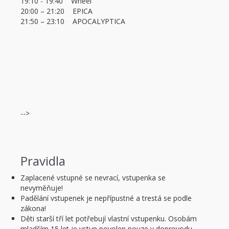
19:10 - 19:40 Wheel
20:00 – 21:20 EPICA
21:50 – 23:10 APOCALYPTICA
-->
Pravidla
Zaplacené vstupné se nevrací, vstupenka se
nevyměňuje!
Padělání vstupenek je nepřípustné a trestá se podle
zákona!
Děti starší tří let potřebují vlastní vstupenku. Osobám
mladším 15 let je vstup povolen pouze v doprovodu