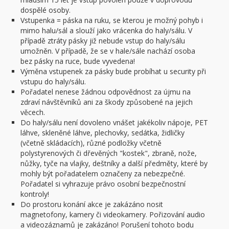
dospělé osoby.
Vstupenka = páska na ruku, se kterou je možný pohyb i
mimo halu/sál a slouží jako vrácenka do haly/sálu. V
případě ztráty pásky již nebude vstup do haly/sálu
umožněn. V případě, že se v hale/sále nachází osoba
bez pásky na ruce, bude vyvedena!
Výměna vstupenek za pásky bude probíhat u security při
vstupu do haly/sálu.
Pořadatel nenese žádnou odpovědnost za újmu na
zdraví návštěvníků ani za škody způsobené na jejich
věcech.
Do haly/sálu není dovoleno vnášet jakékoliv nápoje, PET
láhve, skleněné láhve, plechovky, sedátka, židličky
(včetně skládacích), různé podložky včetně
polystyrenových či dřevěných "kostek", zbraně, nože,
nůžky, tyče na vlajky, deštníky a další předměty, které by
mohly být pořadatelem označeny za nebezpečné.
Pořadatel si vyhrazuje právo osobní bezpečnostní
kontroly!
Do prostoru konání akce je zakázáno nosit
magnetofony, kamery či videokamery. Pořizování audio
a videozáznamů je zakázáno! Porušení tohoto bodu