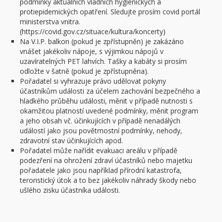
podmínky aktuálních vládních hygienických a
protiepidemických opatření. Sledujte prosím covid portál
ministerstva vnitra.
(https://covid.gov.cz/situace/kultura/koncerty)
Na V.I.P. balkon (pokud je zpřístupněn) je zakázáno
vnášet jakékoliv nápoje, s výjimkou nápojů v
uzavíratelných PET lahvích. Tašky a kabáty si prosím
odložte v šatně (pokud je zpřístupněna).
Pořadatel si vyhrazuje právo udělovat pokyny
účastníkům události za účelem zachování bezpečného a
hladkého průběhu události, měnit v případě nutnosti s
okamžitou platností uvedené podmínky, měnit program
a jeho obsah vč. účinkujících v případě nenadálých
událostí jako jsou povětrnostní podmínky, nehody,
zdravotní stav účinkujících apod.
Pořadatel může nařídit evakuaci areálu v případě
podezření na ohrožení zdraví účastníků nebo majetku
pořadatele jako jsou například přírodní katastrofa,
teroristický útok a to bez jakékoliv náhrady škody nebo
ušlého zisku účastníka události.