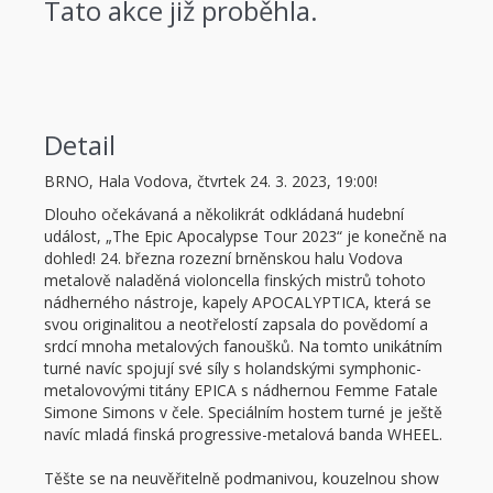
Tato akce již proběhla.
Detail
BRNO, Hala Vodova, čtvrtek 24. 3. 2023, 19:00!
Dlouho očekávaná a několikrát odkládaná hudební
událost, „The Epic Apocalypse Tour 2023“ je konečně na
dohled! 24. března rozezní brněnskou halu Vodova
metalově naladěná violoncella finských mistrů tohoto
nádherného nástroje, kapely APOCALYPTICA, která se
svou originalitou a neotřelostí zapsala do povědomí a
srdcí mnoha metalových fanoušků. Na tomto unikátním
turné navíc spojují své síly s holandskými symphonic-
metalovovými titány EPICA s nádhernou Femme Fatale
Simone Simons v čele. Speciálním hostem turné je ještě
navíc mladá finská progressive-metalová banda WHEEL.
Těšte se na neuvěřitelně podmanivou, kouzelnou show