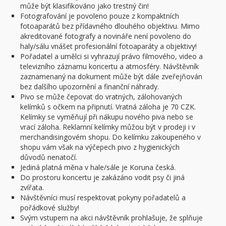
může být klasifikováno jako trestný čin!
Fotografování je povoleno pouze z kompaktních
fotoaparátů bez přídavného dlouhého objektivu. Mimo
akreditované fotografy a novináře není povoleno do
haly/sálu vnášet profesionální fotoaparáty a objektivy!
Pořadatel a umělci si vyhrazují právo filmového, video a
televizního záznamu koncertu a atmosféry. Návštěvník
zaznamenaný na dokument může být dále zveřejňován
bez dalšího upozornění a finanční náhrady.
Pivo se může čepovat do vratných, zálohovaných
kelímků s očkem na připnutí. Vratná záloha je 70 CZK.
Kelímky se vyměňují při nákupu nového piva nebo se
vrací záloha. Reklamní kelímky můžou být v prodeji i v
merchandisingovém shopu. Do kelímku zakoupeného v
shopu vám však na výčepech pivo z hygienických
důvodů nenatočí.
Jediná platná měna v hale/sále je Koruna česká.
Do prostoru koncertu je zakázáno vodit psy či jiná
zvířata.
Návštěvníci musí respektovat pokyny pořadatelů a
pořádkové služby!
Svým vstupem na akci návštěvník prohlašuje, že splňuje