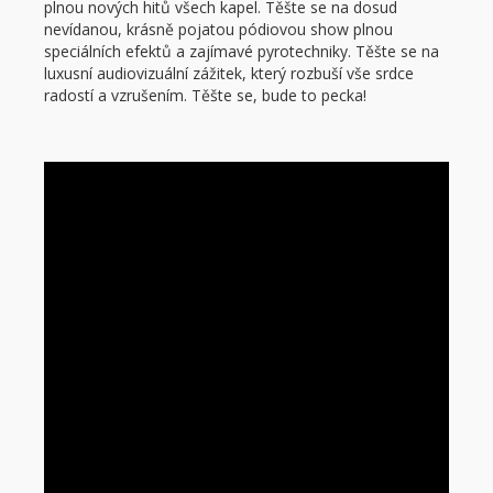
plnou nových hitů všech kapel. Těšte se na dosud
nevídanou, krásně pojatou pódiovou show plnou
speciálních efektů a zajímavé pyrotechniky. Těšte se na
luxusní audiovizuální zážitek, který rozbuší vše srdce
radostí a vzrušením. Těšte se, bude to pecka!