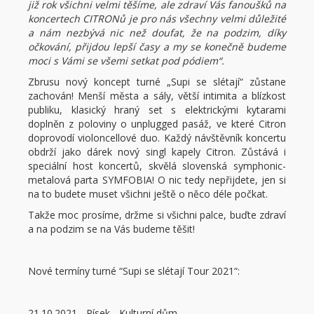
již rok všichni velmi těšíme, ale zdraví Vás fanoušků na
koncertech CITRONů je pro nás všechny velmi důležité
a nám nezbývá nic než doufat, že na podzim, díky
očkování, přijdou lepší časy a my se konečně budeme
moci s Vámi se všemi setkat pod pódiem“.
Zbrusu nový koncept turné „Supi se slétají“ zůstane
zachován! Menší města a sály, větší intimita a blízkost
publiku, klasický hraný set s elektrickými kytarami
doplněn z poloviny o unplugged pasáž, ve které Citron
doprovodí violoncellové duo. Každý návštěvník koncertu
obdrží jako dárek nový singl kapely Citron. Zůstává i
speciální host koncertů, skvělá slovenská symphonic-
metalová parta SYMFOBIA! O nic tedy nepřijdete, jen si
na to budete muset všichni ještě o něco déle počkat.
Takže moc prosíme, držme si všichni palce, buďte zdraví
a na podzim se na Vás budeme těšit!
Nové termíny turné “Supi se slétají Tour 2021“:
21.10.2021 - Písek - Kulturní dům