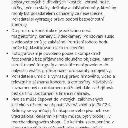
polystyrenových či dřevěných "kostek", zbraně, nože,
nůžky, tyče na vlajky, deštníky a další předměty, které by
mohly být pořadatelem označeny za nebezpečné.
Pořadatel si vyhrazuje právo osobní bezpečnostní
kontroly!
Do prostoru konání akce je zakázáno nosit
magnetofony, kamery či videokamery. Pořizování audio
a videozáznamů je zakázáno! Porušení tohoto bodu
může být klasifikováno jako trestný čin!
Fotografování je povoleno pouze z kompaktních
fotoaparátů bez přídavného dlouhého objektivu. Mimo
akreditované fotografy a novináře není povoleno do
haly/sálu vnášet profesionální fotoaparáty a objektivy!
Pořadatel a umělci si vyhrazují právo filmového, video a
televizního záznamu koncertu a atmosféry. Návštěvník
zaznamenaný na dokument může být dále zveřejňován
bez dalšího upozornění a finanční náhrady.
Pivo se může čepovat do vratných, zálohovaných
kelímků s očkem na připnutí. Vratná záloha je 70 CZK.
Kelímky se vyměňují při nákupu nového piva nebo se
vrací záloha. Reklamní kelímky můžou být v prodeji i v
merchandisingovém shopu. Do kelímku zakoupeného v
shopu vám však na výčepech pivo z hygienických