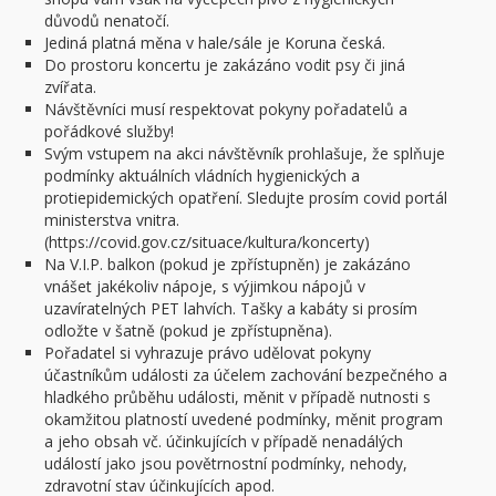
důvodů nenatočí.
Jediná platná měna v hale/sále je Koruna česká.
Do prostoru koncertu je zakázáno vodit psy či jiná
zvířata.
Návštěvníci musí respektovat pokyny pořadatelů a
pořádkové služby!
Svým vstupem na akci návštěvník prohlašuje, že splňuje
podmínky aktuálních vládních hygienických a
protiepidemických opatření. Sledujte prosím covid portál
ministerstva vnitra.
(https://covid.gov.cz/situace/kultura/koncerty)
Na V.I.P. balkon (pokud je zpřístupněn) je zakázáno
vnášet jakékoliv nápoje, s výjimkou nápojů v
uzavíratelných PET lahvích. Tašky a kabáty si prosím
odložte v šatně (pokud je zpřístupněna).
Pořadatel si vyhrazuje právo udělovat pokyny
účastníkům události za účelem zachování bezpečného a
hladkého průběhu události, měnit v případě nutnosti s
okamžitou platností uvedené podmínky, měnit program
a jeho obsah vč. účinkujících v případě nenadálých
událostí jako jsou povětrnostní podmínky, nehody,
zdravotní stav účinkujících apod.