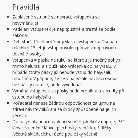
Pravidla
Zaplacené vstupné se nevrací, vstupenka se
nevyměňuje!
Padělání vstupenek je nepřípustné a trestá se podle
zákona!
Děti starší tří let potřebují vlastní vstupenku. Osobám
mladším 15 let je vstup povolen pouze v doprovodu
dospělé osoby.
Vstupenka = páska na ruku, se kterou je možný pohyb i
mimo halu/sál a slouží jako vrácenka do haly/sálu. V
případě ztráty pásky již nebude vstup do haly/sálu
umožněn. V případě, že se v hale/sále nachází osoba
bez pásky na ruce, bude vyvedena!
Výměna vstupenek za pásky bude probíhat u security při
vstupu do haly/sálu.
Pořadatel nenese žádnou odpovědnost za újmu na
zdraví návštěvníků ani za škody způsobené na jejich
věcech.
Do haly/sálu není dovoleno vnášet jakékoliv nápoje, PET
láhve, skleněné láhve, plechovky, sedátka, židličky
(včetně skládacích), různé podložky včetně