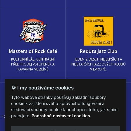
Masters of Rock Café
Reduta Jazz Club
KULTURNÍ SÁL, CENTRÁLNÍ
JEDEN Z DESETI NEJLEPŠÍCH A
PŘEDPRODEJ VSTUPENEK A
NEJSTARŠÍCH JAZZOVÝCH KLUBŮ
KAVÁRNA VE ZLÍNĚ
V EVROPĚ.
🍪 I my používáme cookies
Tyto webové stránky používají základní soubory
cookie k zajištění svého správného fungování a
sledovací soubory cookie k pochopení toho, jak s nimi
pracujete.
Podrobné nastavení cookies
Podmínky užití
🍪 Změnit nastavení cookies.
© PRAGOKONCERT BOHEMIA, a.s.