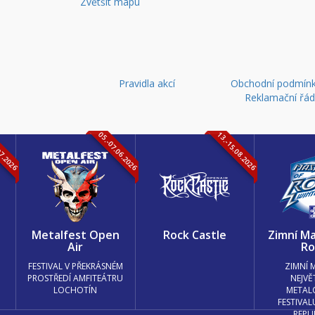
Zvětšit mapu
Pravidla akcí
Obchodní podmínk
Reklamační řá
07.2026
05.-07.06.2026
13.-15.08.2026
k
Metalfest Open
Rock Castle
Zimní Ma
Air
Ro
FESTIVAL V PŘEKRÁSNÉM
ZIMNÍ 
PROSTŘEDÍ AMFITEÁTRU
NEJVĚ
LOCHOTÍN
METAL
FESTIVAL
REPU