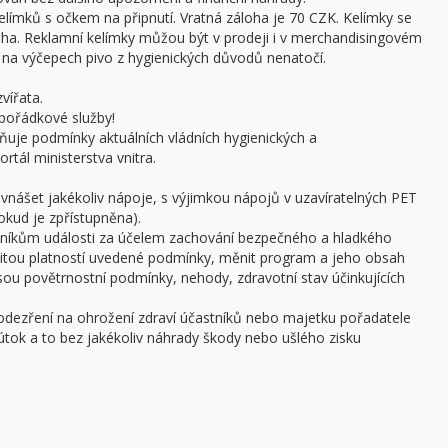
límků s očkem na připnutí. Vratná záloha je 70 CZK. Kelímky se
oha. Reklamní kelímky můžou být v prodeji i v merchandisingovém
a výčepech pivo z hygienických důvodů nenatočí.
vířata.
pořádkové služby!
ňuje podmínky aktuálních vládních hygienických a
rtál ministerstva vnitra.
 vnášet jakékoliv nápoje, s výjimkou nápojů v uzavíratelných PET
pokud je zpřístupněna).
stníkům události za účelem zachování bezpečného a hladkého
žitou platností uvedené podmínky, měnit program a jeho obsah
 jsou povětrnostní podmínky, nehody, zdravotní stav účinkujících
podezření na ohrožení zdraví účastníků nebo majetku pořadatele
ý útok a to bez jakékoliv náhrady škody nebo ušlého zisku