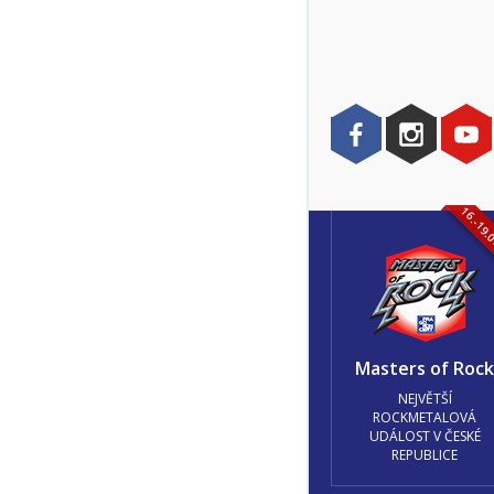
16.-19.
Masters of Roc
NEJVĚTŠÍ
ROCKMETALOVÁ
UDÁLOST V ČESKÉ
REPUBLICE