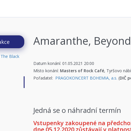
Amaranthe, Beyond
akce
Datum konání: 01.05.2021 20:00
Místo konání:
Masters of Rock Café
, Tyršovo náb
Pořadatel:
PRAGOKONCERT BOHEMIA, a.s.
(
DIČ p
Jedná se o náhradní termín
Vstupenky zakoupené na předchoz
dne 05.12.2020 zůstávají v platnost