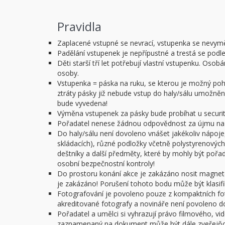
Pravidla
Zaplacené vstupné se nevrací, vstupenka se nevym
Padělání vstupenek je nepřípustné a trestá se podl
Děti starší tří let potřebují vlastní vstupenku. O
osoby.
Vstupenka = páska na ruku, se kterou je možný pohy
ztráty pásky již nebude vstup do haly/sálu umožněn.
bude vyvedena!
Výměna vstupenek za pásky bude probíhat u security
Pořadatel nenese žádnou odpovědnost za újmu na z
Do haly/sálu není dovoleno vnášet jakékoliv nápoje,
skládacích), různé podložky včetně polystyrenových 
deštníky a další předměty, které by mohly být poř
osobní bezpečnostní kontroly!
Do prostoru konání akce je zakázáno nosit magnet
je zakázáno! Porušení tohoto bodu může být klasifi
Fotografování je povoleno pouze z kompaktních f
akreditované fotografy a novináře není povoleno do 
Pořadatel a umělci si vyhrazují právo filmového, v
zaznamenaný na dokument může být dále zveřejňov