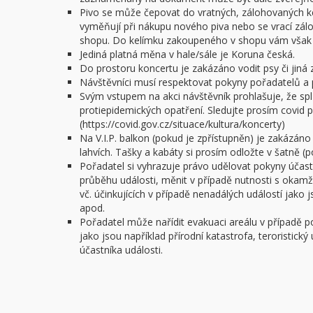
Pivo se může čepovat do vratných, zálohovaných ke
vyměňují při nákupu nového piva nebo se vrací zál
shopu. Do kelímku zakoupeného v shopu vám však n
Jediná platná měna v hale/sále je Koruna česká.
Do prostoru koncertu je zakázáno vodit psy či jiná z
Návštěvníci musí respektovat pokyny pořadatelů a 
Svým vstupem na akci návštěvník prohlašuje, že spl
protiepidemických opatření. Sledujte prosím covid po
(https://covid.gov.cz/situace/kultura/koncerty)
Na V.I.P. balkon (pokud je zpřístupněn) je zakázáno
lahvích. Tašky a kabáty si prosím odložte v šatně (
Pořadatel si vyhrazuje právo udělovat pokyny úča
průběhu události, měnit v případě nutnosti s okam
vč. účinkujících v případě nenadálých událostí jako
apod.
Pořadatel může nařídit evakuaci areálu v případě 
jako jsou například přírodní katastrofa, teroristick
účastníka události.