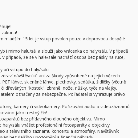
ěňuje!
e zákona!
sobám mladším 15 let je vstup povolen pouze v doprovodu dospělé
b i mimo halu/sál a slouží jako vrácenka do haly/sálu. V případě
 V případě, že se v hale/sále nachází osoba bez pásky na ruce,
 při vstupu do haly/sálu.
draví návštěvníků ani za škody způsobené na jejich věcech.
 PET láhve, skleněné láhve, plechovky, sedátka, židličky (včetně
či dřevěných "kostek", zbraně, nože, nůžky, tyče na vlajky,
adatelem označeny za nebezpečné. Pořadatel si vyhrazuje právo
ofony, kamery či videokamery. Pořizování audio a videozáznamů
kováno jako trestný čin!
otoaparátů bez přídavného dlouhého objektivu. Mimo
haly/sálu vnášet profesionální fotoaparáty a objektivy!
ideo a televizního záznamu koncertu a atmosféry. Návštěvník
án bez dalšího upozornění a finanční náhrady.