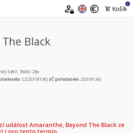
0
Košík
 The Black
řeží 5497, 76001 Zlín
ořadatele:
CZ25318136) (
IČ pořadatele:
25318136)
í událost Amaranthe, Beyond The Black ze
i i pro tento termín.