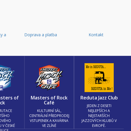
y a
Doprava a platba
Kontakt
d
sters of
Masters of Rock
Reduta Jazz Club
ck
Café
JEDEN Z DESETI
MUTACE
KULTURNÍ SÁL,
NEJLEPŠÍCH A
TŠÍHO
CENTRÁLNÍ PŘEDPRODEJ
NEJSTARŠÍCH
OVÉHO
VSTUPENEK A KAVÁRNA
JAZZOVÝCH KLUBŮ V
U V ČESKÉ
VE ZLÍNĚ
EVROPĚ.
BLICE