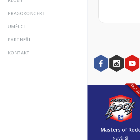
KLUBY
PRAGOKONCERT
UMĚLCI
PARTNEŘI
KONTAKT
16.-19.
Masters of Roc
NEJVĚTŠÍ