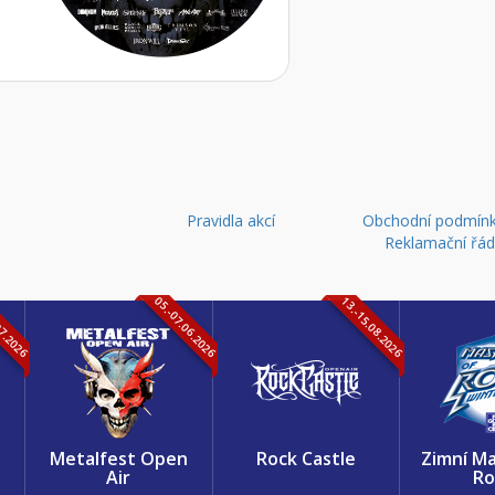
Pravidla akcí
Obchodní podmínk
Reklamační řá
07.2026
05.-07.06.2026
13.-15.08.2026
k
Metalfest Open
Rock Castle
Zimní Ma
Air
Ro