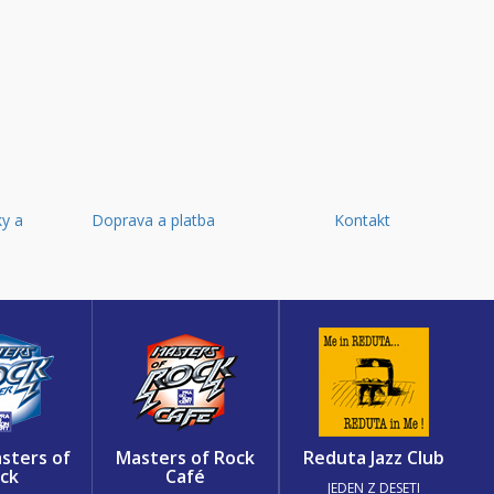
y a
Doprava a platba
Kontakt
d
sters of
Masters of Rock
Reduta Jazz Club
ck
Café
JEDEN Z DESETI