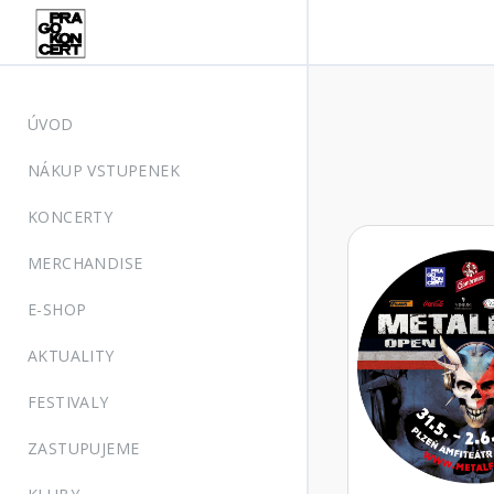
ÚVOD
NÁKUP VSTUPENEK
KONCERTY
MERCHANDISE
E-SHOP
AKTUALITY
FESTIVALY
ZASTUPUJEME