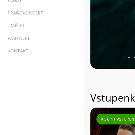
KLUBY
PRAGOKONCERT
UMĚLCI
PARTNEŘI
KONTAKT
KOUPIT VSTUPENKU
VÍCE INFORMACÍ
Vstupenk
KOUPIT VSTUPENKU