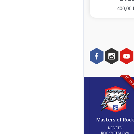
400,00 
16.-19.
Masters of Roc
NEJVĚTŠÍ
ROCKMETALOVÁ