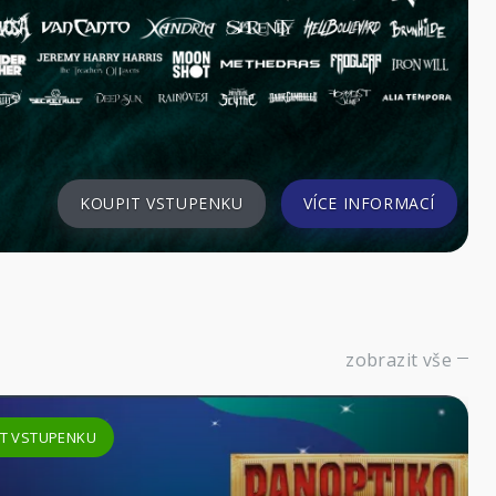
KOUPIT VSTUPENKU
VÍCE INF
zobrazit vše
KOUPIT VST