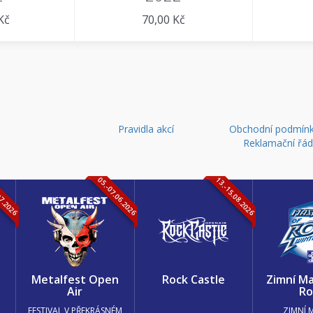
Kč
70,00 Kč
Pravidla akcí
Obchodní podmínk
Reklamační řá
07.2026
05.-07.06.2026
13.-15.08.2026
k
Metalfest Open
Rock Castle
Zimní Ma
Air
Ro
FESTIVAL V PŘEKRÁSNÉM
ZIMNÍ 