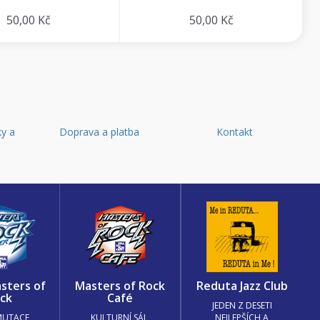
50,00 Kč
50,00 Kč
y a
Doprava a platba
Kontakt
d
sters of
Masters of Rock
Reduta Jazz Club
ck
Café
JEDEN Z DESETI
MUTACE
KULTURNÍ SÁL,
NEJLEPŠÍCH A