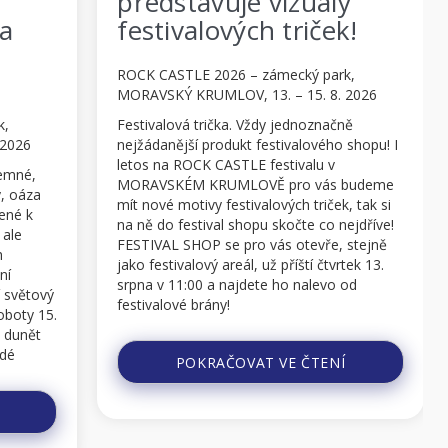
představuje vizuály
organi
festivalových triček!
festiv
ho onl
ROCK CASTLE 2026 – zámecký park,
festi
MORAVSKÝ KRUMLOV, 13. – 15. 8. 2026
Festivalová trička. Vždy jednoznačně
ROCK CASTL
nejžádanější produkt festivalového shopu! I
MORAVSKÝ K
letos na ROCK CASTLE festivalu v
Už za týden
MORAVSKÉM KRUMLOVĚ pro vás budeme
jihomorav
mít nové motivy festivalových triček, tak si
KRUMLOV sj
na ně do festival shopu skočte co nejdříve!
celého svět
FESTIVAL SHOP se pro vás otevře, stejně
zámeckém pa
jako festivalový areál, už příští čtvrtek 13.
jedinečnou
srpna v 11:00 a najdete ho nalevo od
dny na 6. r
festivalové brány!
Prosíme návš
V prodeji budou klasická páns...
pročetli org
POKRAČOVAT VE ČTENÍ
kde najdete
které vám 
PO