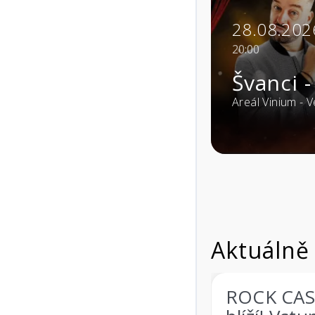
28.08.2026
20:00
Švanci - JÁ SU 
- Rožnov pod
Areál Vinium - Velké Pavlovice 
Aktuálně
dět víc o
ROCK CASTLE 202