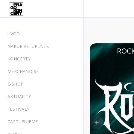
ÚVOD
NÁKUP VSTUPENEK
SKÝ KRUMLOV, zámecký park
KONCERTY
MERCHANDISE
E-SHOP
AKTUALITY
FESTIVALY
Previous
ZASTUPUJEME