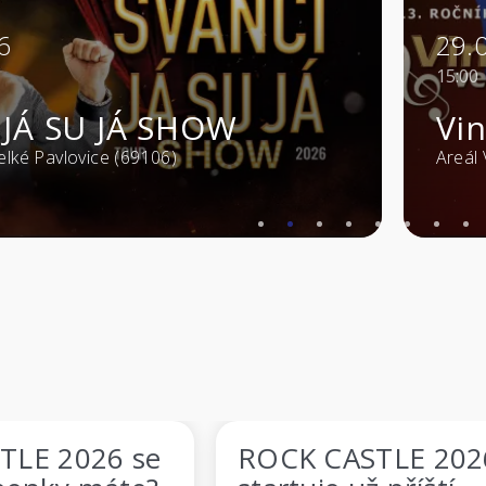
29.08.2026
15:00
JÁ SHOW
Vinohraní 
(69106)
Areál Vinium - Velké 
6 se
ROCK CASTLE 2026