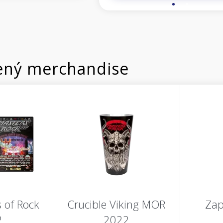
ný merchandise
 of Rock
Crucible Viking MOR
Zap
2
2022