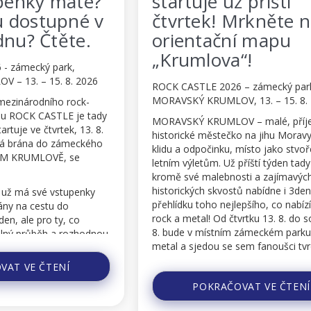
máte?
startuje už příští
pné v
čtvrtek! Mrkněte na
ěte.
orientační mapu
„Krumlova“!
rk,
8. 2026
ROCK CASTLE 2026 – zámecký park,
MORAVSKÝ KRUMLOV, 13. – 15. 8. 2026
 rock-
E je tady
MORAVSKÝ KRUMLOV – malé, příjemné,
ek, 13. 8.
historické městečko na jihu Moravy, oáza
zámeckého
klidu a odpočinku, místo jako stvořené k
 se
letním výletům. Už příští týden tady ale
kromě své malebnosti a zajímavých
historických skvostů nabídne i 3denní
tupenky
přehlídku toho nejlepšího, co nabízí světový
o
rock a metal! Od čtvrtku 13. 8. do soboty 15.
, co
8. bude v místním zámeckém parku dunět
rozhodnou
metal a sjedou se sem fanoušci tvrdé
muziky ze všech koutů...
Í
POKRAČOVAT VE ČTENÍ