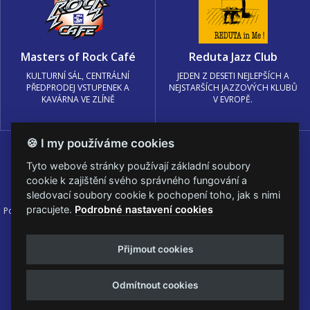
Masters of Rock Café
Reduta Jazz Club
KULTURNÍ SÁL, CENTRÁLNÍ
JEDEN Z DESETI NEJLEPŠÍCH A
PŘEDPRODEJ VSTUPENEK A
NEJSTARŠÍCH JAZZOVÝCH KLUBŮ
KAVÁRNA VE ZLÍNĚ
V EVROPĚ.
🍪 I my používáme cookies
Tyto webové stránky používají základní soubory
cookie k zajištění svého správného fungování a
sledovací soubory cookie k pochopení toho, jak s nimi
pracujete.
Podrobné nastavení cookies
Podmínky užití
🍪 Změnit nastavení cookies.
© PRAGOKONCERT BOHEMIA, a.s.
Přijmout cookies
Web s
k metalu vytvořila creatia.tech s.r.o. a
Viktor Eyermann
Odmítnout cookies