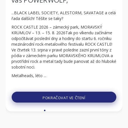
...BLACK LABEL SOCIETY, ALESTORM, SAVATAGE a celá
řada dalších! Těšíte se taky?
ROCK CASTLE 2026 – zámecký park, MORAVSKÝ
KRUMLOV – 13. – 15. 8. 2026Tak po víkendu začínáme
odpočítávat poslední dny a hodiny do startu 6. ročníku
mezinárodní rock-metalového festivalu ROCK CASTLE!
Ve čtvrtek 13. srpna v pravé poledne zazní první tóny z
pódia v zámeckém parku MORAVSKÉHO KRUMLOVA a
prvotřídní rock a metal tady bude panovat až do hluboké
sobotní noci.
Metalheads, léto ...
POKRAČOVAT VE ČTENÍ