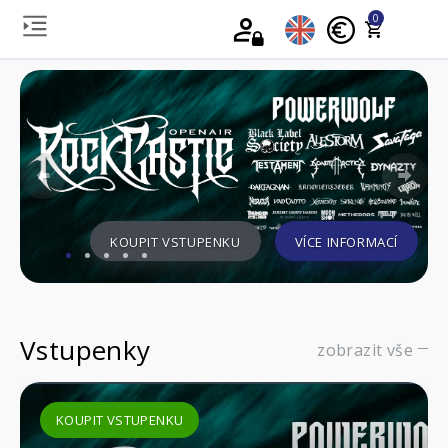
0
Previous
Nex
KOUPIT VSTUPENKU
VÍCE INFORMACÍ
Vstupenky
zobrazit vše
KOUPIT VSTUPENKU