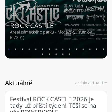
13.-15.08.2026
12:00
ROCK CASTLE
Areál zámeckého parku - Moravský Krumlov
(67201)
Aktuálně
archiv aktualit
Festival ROCK CASTLE 2026 je
tady už příští týden! Těší se na
vás POWERWOLF,