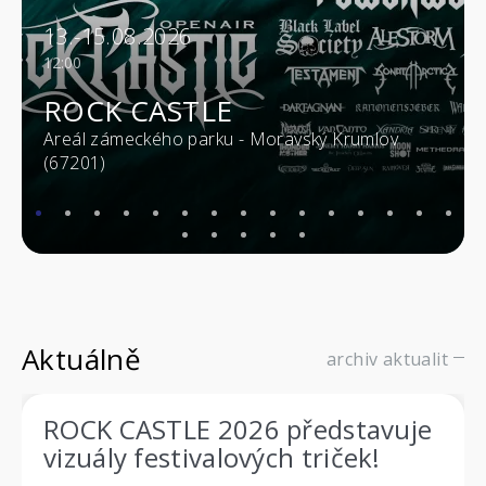
13.-15.08.2026
12:00
ROCK CASTLE
Areál zámeckého parku - Moravský Krumlov
(67201)
Aktuálně
archiv aktualit
ROCK CASTLE 2026 představuje
vizuály festivalových triček!