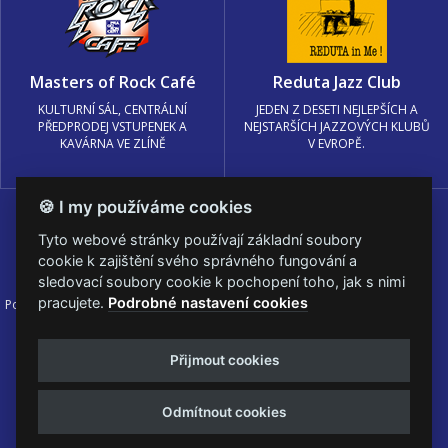
Masters of Rock Café
Reduta Jazz Club
KULTURNÍ SÁL, CENTRÁLNÍ
JEDEN Z DESETI NEJLEPŠÍCH A
PŘEDPRODEJ VSTUPENEK A
NEJSTARŠÍCH JAZZOVÝCH KLUBŮ
KAVÁRNA VE ZLÍNĚ
V EVROPĚ.
🍪 I my používáme cookies
Tyto webové stránky používají základní soubory
cookie k zajištění svého správného fungování a
sledovací soubory cookie k pochopení toho, jak s nimi
pracujete.
Podrobné nastavení cookies
Podmínky užití
🍪 Změnit nastavení cookies.
© PRAGOKONCERT BOHEMIA, a.s.
Přijmout cookies
Web s
k metalu vytvořila creatia.tech s.r.o. a
Viktor Eyermann
Odmítnout cookies