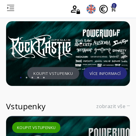
0
Previous
Nex
KOUPIT VSTUPENKU
VÍCE INFORMACÍ
Vstupenky
zobrazit vše
KOUPIT VSTUPENKU