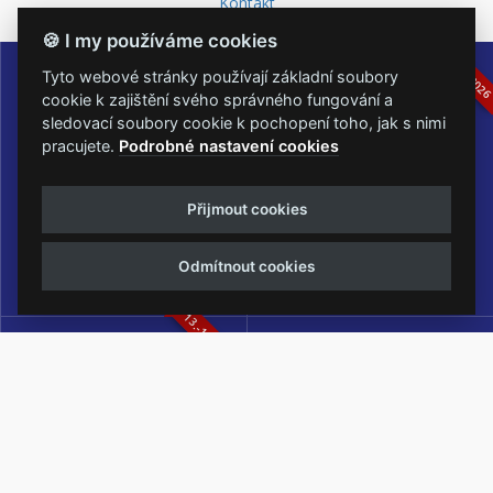
Kontakt
🍪 I my používáme cookies
16.-19.07.2026
05.-07.06.202
Tyto webové stránky používají základní soubory
cookie k zajištění svého správného fungování a
sledovací soubory cookie k pochopení toho, jak s nimi
pracujete.
Podrobné nastavení cookies
Masters of Rock
Metalfest Open Air
Přijmout cookies
NEJVĚTŠÍ ROCKMETALOVÁ
FESTIVAL V PŘEKRÁSNÉM
UDÁLOST V ČESKÉ REPUBLICE
PROSTŘEDÍ AMFITEÁTRU
LOCHOTÍN
Odmítnout cookies
13.-15.08.2026
Rock Castle
Zimní Masters of Rock