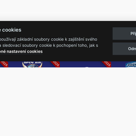
Pravidla akcí
Obchodní podmínk
e cookies
Př
Reklamační řá
užívají základní soubory cookie k zajištění svého
 sledovací soubory cookie k pochopení toho, jak s
Odm
07.2026
05.-07.06.2026
13.-15.08.2026
né nastavení cookies
k
Metalfest Open
Rock Castle
Zimní Ma
Air
Ro
FESTIVAL V PŘEKRÁSNÉM
ZIMNÍ 
PROSTŘEDÍ AMFITEÁTRU
NEJVĚ
LOCHOTÍN
METAL
FESTIVAL
REPU