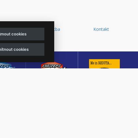
y a
Doprava a platba
Kontakt
ijmout cookies
d
ítnout cookies
sters of
Masters of Rock
Reduta Jazz Club
ck
Café
JEDEN Z DESETI
MUTACE
KULTURNÍ SÁL,
NEJLEPŠÍCH A
TŠÍHO
CENTRÁLNÍ PŘEDPRODEJ
NEJSTARŠÍCH
OVÉHO
VSTUPENEK A KAVÁRNA
JAZZOVÝCH KLUBŮ V
U V ČESKÉ
VE ZLÍNĚ
EVROPĚ.
BLICE