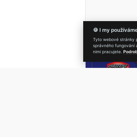
🍪 I my používám
Tyto webové stránky po
správného fungování a
16.-19.
nimi pracujete.
Podrob
Masters of Roc
NEJVĚTŠÍ
ROCKMETALOVÁ
UDÁLOST V ČESKÉ
REPUBLICE