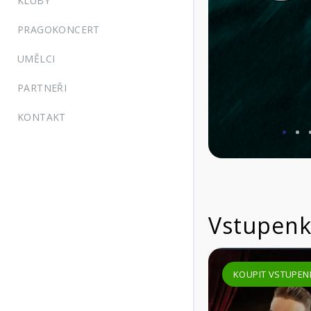
KLUBY
PRAGOKONCERT
UMĚLCI
PARTNEŘI
KONTAKT
Vstupenk
KOUPIT VSTUPEN