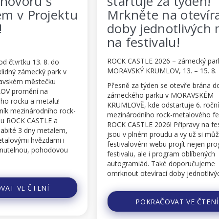
a týden!
metalové legendy
 otevírací
TESTAMENT, Chu
tlivých míst
Billy, vás všechny 
u!
...na festival ROCK CASTLE 2026!
– zámecký park,
ROCK CASTLE 2026 – zámecký par
 13. – 15. 8. 2026
MORAVSKÝ KRUMLOV, 13. – 15. 8.
2026Chuck Billy, frontman americk
 otevře brána do
metalové ikony TESTAMENT, vás 
 v MORAVSKÉM
vyzývá, abyste zvedli zadky z gaučů
artuje 6. ročník
PC a dorazili na letošní ROCK CAS
-metalového festivalu
festival, do MORAVSKÉHO KRUML
Přípravy na festival
u a vy už si můžete na
Tady bude už příští týden, od čtvrt
projít nejen program
soboty, vládnout metal té nejvyšší j
gram oblíbených
Jedním z vrcholů bude rozhodně i
 doporučujeme
mistrovská show TESTAMENT a vy 
doby jednotlivých míst
můžete pořádně vyčistit ...
POKRAČOVAT VE ČTENÍ
 ...
VAT VE ČTENÍ