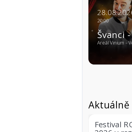
29.08.202
15:00
SU JÁ SHOW
Vinohra
ovice (69106)
Areál Vinium - 
Aktuálně
estival ROCK CASTLE
ROCK CAS