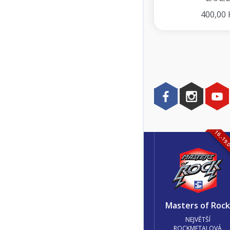
400,00 
16.-19.
Masters of Roc
NEJVĚTŠÍ
ROCKMETALOVÁ