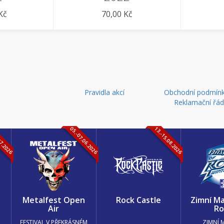
Kč
70,00 Kč
Pravidla akcí
Obchodní podmínk
Reklamační řá
07.2026
05.-07.06.2026
13.-15.08.2026
k
Metalfest Open
Rock Castle
Zimní Ma
Air
Ro
FESTIVAL V PŘEKRÁSNÉM
ZIMNÍ 