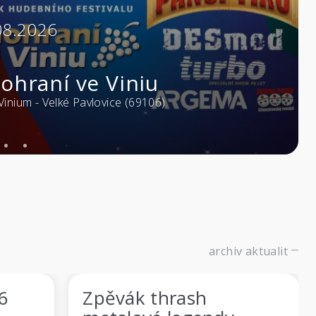
10.2026
ckbriar
s of Rock Café - Zlín (76001)
archiv aktualit
Spojte metal s historií a