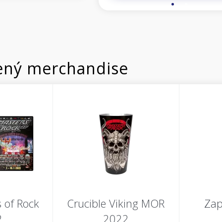
ný merchandise
 of Rock
Crucible Viking MOR
Zap
2
2022