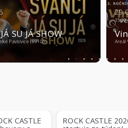
6
03.
20:00
ní ve Viniu
Bla
Velké Pavlovice (69106)
Master
TLE 2026
Zpěvák thrash