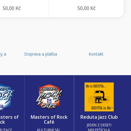
50,00 Kč
50,00 Kč
y a
Doprava a platba
Kontakt
d
sters of
Masters of Rock
Reduta Jazz Club
ck
Café
JEDEN Z DESETI
MUTACE
KULTURNÍ SÁL,
NEJLEPŠÍCH A