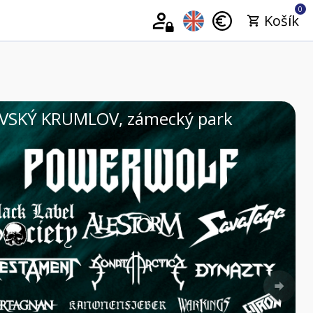
0
Košík
LKÉ PAVLOVICE, Areál Vinium
Nex