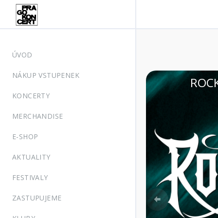
ÚVOD
NÁKUP VSTUPENEK
VIN
KONCERTY
MERCHANDISE
E-SHOP
AKTUALITY
FESTIVALY
Previous
ZASTUPUJEME