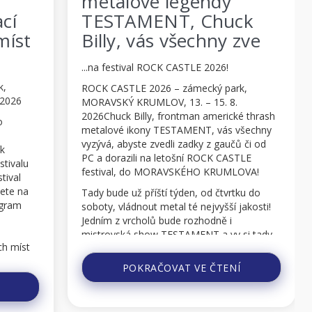
uměním! ROCK
ck
CASTLE 2026 vás zve
zve
na prohlídky
...slavné Muchovy Slovanské Epopeje,
zámecké věže a šlechtických komnat! Pro
k,
návštěvníky festivalu po celé 3 dny za super
cenu!
é thrash
všechny
ROCK CASTLE 2026 – zámecký park,
 či od
MORAVSKÝ KRUMLOV, 13. – 15. 8.
TLE
2026 Rock-metalový festival ROCK CASTLE
OVA!
v MORAVSKÉM KRUMLOVĚ v sobě spojuje
nejen světové metalové hvězdy a pohodu
ku do
letních dní a horkých nocí, ale můžete se
akosti!
tady pokochat i uměním a načerpat i
vědomosti a zážitky z historie tohoto
si tady
nádherného jihomoravského městečka!
POKRAČOVAT VE ČTENÍ