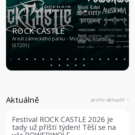
13.-15.08.2026
12:00
ROCK CASTLE
Areál zámeckého parku - Moravský Krumlov
(67201)
Aktuálně
archiv aktualit
Festival ROCK CASTLE 2026 je
tady už příští týden! Těší se na
vás POWERWOLF,