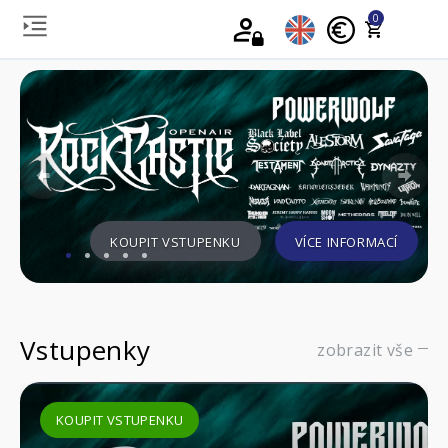
0
Previous
Nex
KOUPIT VSTUPENKU
VÍCE INFORMACÍ
Vstupenky
zobrazit vše
KOUPIT VSTUPENKU