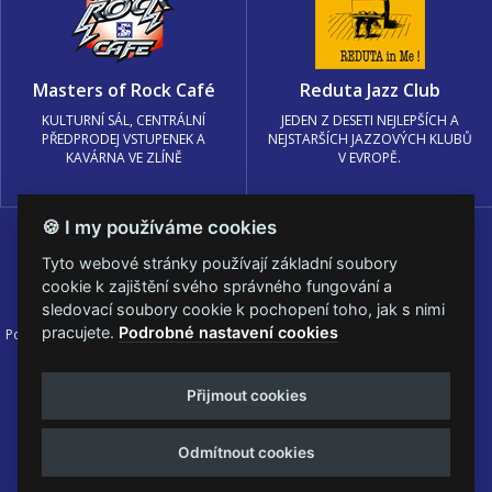
Masters of Rock Café
Reduta Jazz Club
KULTURNÍ SÁL, CENTRÁLNÍ
JEDEN Z DESETI NEJLEPŠÍCH A
PŘEDPRODEJ VSTUPENEK A
NEJSTARŠÍCH JAZZOVÝCH KLUBŮ
KAVÁRNA VE ZLÍNĚ
V EVROPĚ.
🍪 I my používáme cookies
Tyto webové stránky používají základní soubory
cookie k zajištění svého správného fungování a
sledovací soubory cookie k pochopení toho, jak s nimi
pracujete.
Podrobné nastavení cookies
Podmínky užití
🍪 Změnit nastavení cookies.
© PRAGOKONCERT BOHEMIA, a.s.
Přijmout cookies
Web s
k metalu vytvořila creatia.tech s.r.o. a
Viktor Eyermann
Odmítnout cookies