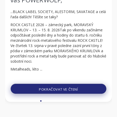
...BLACK LABEL SOCIETY, ALESTORM, SAVATAGE a celá
řada dalších! Těšíte se taky?
ROCK CASTLE 2026 – zámecký park, MORAVSKÝ
KRUMLOV – 13. – 15. 8. 2026Tak po víkendu začínáme
odpočítávat poslední dny a hodiny do startu 6. ročníku
mezinárodní rock-metalového festivalu ROCK CASTLE!
Ve čtvrtek 13. srpna v pravé poledne zazní první tóny z
pódia v zámeckém parku MORAVSKÉHO KRUMLOVA a
prvotřídní rock a metal tady bude panovat až do hluboké
sobotní noci.
Metalheads, léto ...
POKRAČOVAT VE ČTENÍ