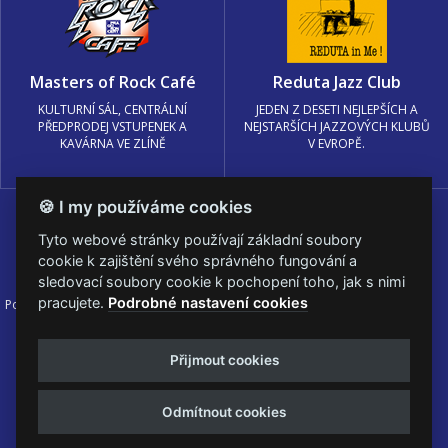
Masters of Rock Café
Reduta Jazz Club
KULTURNÍ SÁL, CENTRÁLNÍ
JEDEN Z DESETI NEJLEPŠÍCH A
PŘEDPRODEJ VSTUPENEK A
NEJSTARŠÍCH JAZZOVÝCH KLUBŮ
KAVÁRNA VE ZLÍNĚ
V EVROPĚ.
🍪 I my používáme cookies
Tyto webové stránky používají základní soubory
cookie k zajištění svého správného fungování a
sledovací soubory cookie k pochopení toho, jak s nimi
pracujete.
Podrobné nastavení cookies
Podmínky užití
🍪 Změnit nastavení cookies.
© PRAGOKONCERT BOHEMIA, a.s.
Přijmout cookies
Web s
k metalu vytvořila creatia.tech s.r.o. a
Viktor Eyermann
Odmítnout cookies