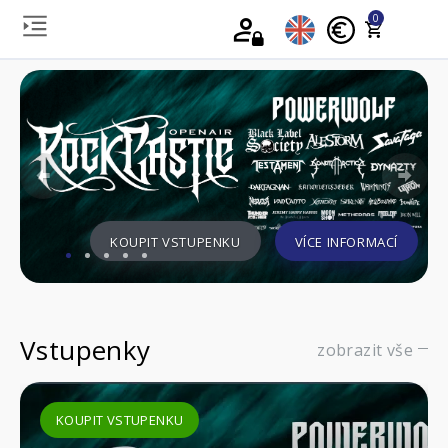
0
Previous
Nex
KOUPIT VSTUPENKU
VÍCE INFORMACÍ
Vstupenky
zobrazit vše
KOUPIT VSTUPENKU