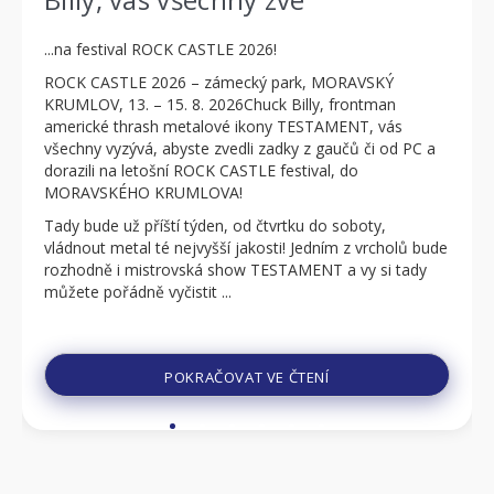
...na festival ROCK CASTLE 2026!
ROCK CASTLE 2026 – zámecký park, MORAVSKÝ
KRUMLOV, 13. – 15. 8. 2026Chuck Billy, frontman
americké thrash metalové ikony TESTAMENT, vás
všechny vyzývá, abyste zvedli zadky z gaučů či od PC a
dorazili na letošní ROCK CASTLE festival, do
MORAVSKÉHO KRUMLOVA!
Tady bude už příští týden, od čtvrtku do soboty,
vládnout metal té nejvyšší jakosti! Jedním z vrcholů bude
rozhodně i mistrovská show TESTAMENT a vy si tady
můžete pořádně vyčistit ...
POKRAČOVAT VE ČTENÍ