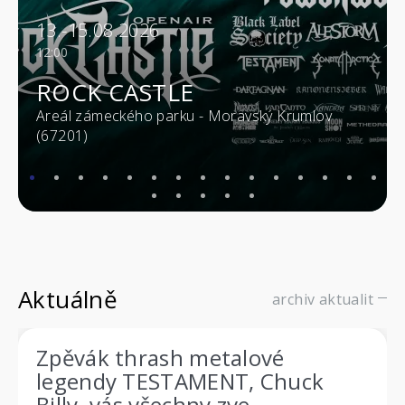
13.-15.08.2026
12:00
ROCK CASTLE
Areál zámeckého parku - Moravský Krumlov
(67201)
Aktuálně
archiv aktualit
Zpěvák thrash metalové
legendy TESTAMENT, Chuck
Billy, vás všechny zve