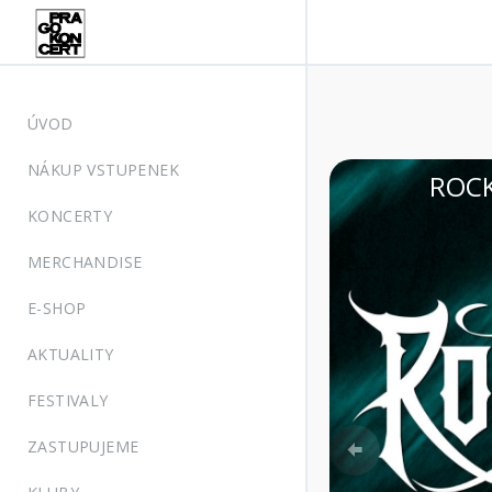
ÚVOD
NÁKUP VSTUPENEK
RUMLOV, zámecký park
KONCERTY
MERCHANDISE
E-SHOP
AKTUALITY
FESTIVALY
Previous
ZASTUPUJEME