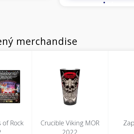
ný merchandise
 of Rock
Crucible Viking MOR
Zap
2
2022