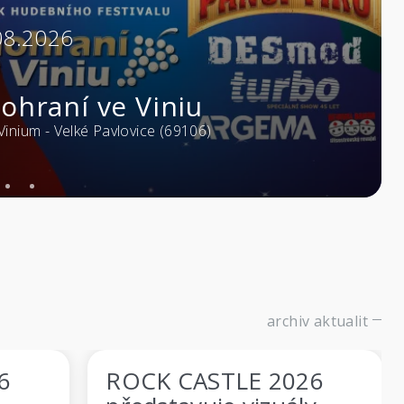
03.10.2026
0:00
Blackbriar
asters of Rock Café - Zlín (76001)
archiv aktualit
026
ROCK CASTLE 2026 a