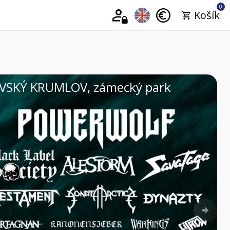
0
Košík
| VELKÉ PAVLOVICE, Areál Vinium
Nex