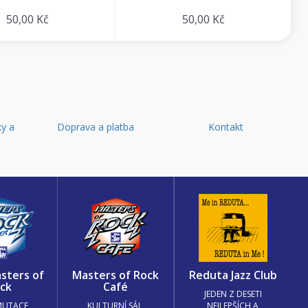
50,00 Kč
50,00 Kč
y a
Doprava a platba
Kontakt
d
sters of
Masters of Rock
Reduta Jazz Club
ck
Café
JEDEN Z DESETI
MUTACE
KULTURNÍ SÁL,
NEJLEPŠÍCH A