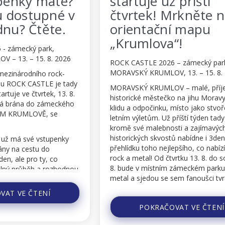
už příští
představuje vizuá
 Mrkněte na
festivalových trič
ní mapu
ROCK CASTLE 2026 – zámecký p
a“!
MORAVSKÝ KRUMLOV, 13. – 15. 
26 – zámecký park,
Festivalová trička. Vždy jednoz
OV, 13. – 15. 8. 2026
nejžádanější produkt festivalové
letos na ROCK CASTLE festivalu
LOV – malé, příjemné,
MORAVSKÉM KRUMLOVĚ pro v
ečko na jihu Moravy, oáza
mít nové motivy festivalových tri
u, místo jako stvořené k
na ně do festival shopu skočte c
ž příští týden tady ale
FESTIVAL SHOP se pro vás otevř
nosti a zajímavých
jako festivalový areál, už příští č
ostů nabídne i 3denní
srpna v 11:00 a najdete ho nale
ejlepšího, co nabízí světový
festivalové brány!
 čtvrtku 13. 8. do soboty 15.
ím zámeckém parku dunět
V prodeji budou klasická páns...
se sem fanoušci tvrdé
POKRAČOVAT VE ČT
koutů...
ČOVAT VE ČTENÍ