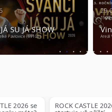
2026
2
raní ve Viniu
m - Velké Pavlovice (69106)
M
STLE 2026
ROCK CASTLE 2