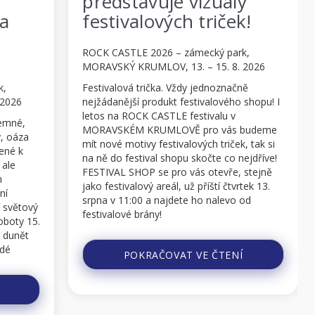
ly
organizační řád
ek!
festivalu. Projděte si
ho online na
ark,
festivalovém webu!
8. 2026
načně
ROCK CASTLE 2026 – zámecký park,
ho shopu! I
MORAVSKÝ KRUMLOV, 13. – 15. 8. 2026
 v
Už za týden se do poklidného
ás budeme
jihomoravského městečka MORAVSKÝ
ček, tak si
KRUMLOV sjedou fanoušci tvrdé muziky z
o nejdříve!
celého světa, aby si zde, v překrásném
e, stejně
zámeckém parku, prožili další, metalem a
tvrtek 13.
jedinečnou, pohodovou atmosférou nabité
vo od
dny na 6. ročníku festivalu ROCK CASTLE!
Prosíme návštěvníky festivalu, aby si
pročetli organizační pokyny a řád festivalu,
ENÍ
kde najdete spoustu užitečných informací,
které vám pomohou pře...
POKRAČOVAT VE ČTENÍ