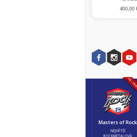
400,00 
16.-19.
Masters of Roc
NEJVĚTŠÍ
ROCKMETALOVÁ