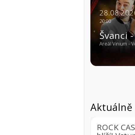
29.08.
15:00
Á SU JÁ SHOW
Vinoh
 Pavlovice (69106)
Areál Viniu
Aktuálně
ROCK CASTLE 2026 se
ROCK CA