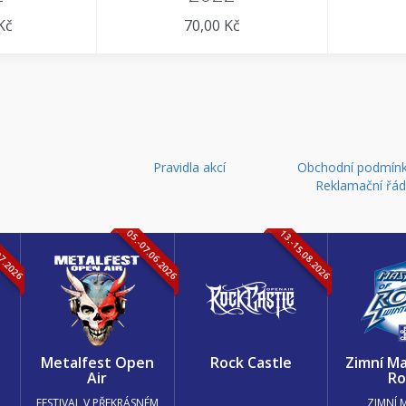
Kč
70,00 Kč
Pravidla akcí
Obchodní podmínk
Reklamační řá
07.2026
05.-07.06.2026
13.-15.08.2026
k
Metalfest Open
Rock Castle
Zimní Ma
Air
Ro
FESTIVAL V PŘEKRÁSNÉM
ZIMNÍ 