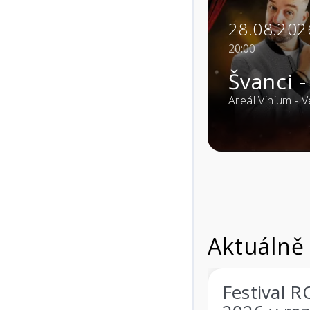
28.08.2026
20:00
Švanci - JÁ SU 
- Rožnov pod
Areál Vinium - Velké Pavlovice 
Aktuálně
LE 2026 a
Festival ROCK CAS