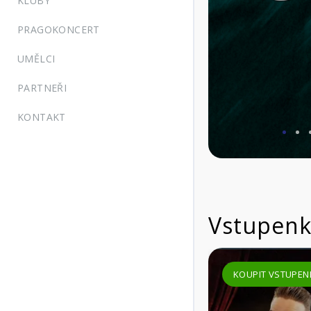
KLUBY
PRAGOKONCERT
UMĚLCI
PARTNEŘI
KONTAKT
KOUPIT VSTUPENKU
VÍCE INFORM
Vstupenk
KOUPIT VSTUPENKU