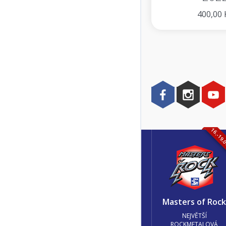
400,00 
16.-19.
Masters of Roc
NEJVĚTŠÍ
ROCKMETALOVÁ