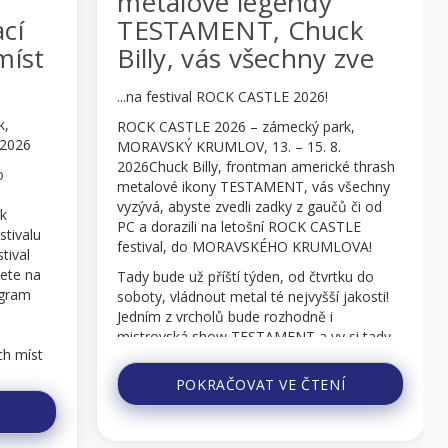
metalové legendy
umění
TESTAMENT, Chuck
CASTLE
Billy, vás všechny zve
na proh
...na festival ROCK CASTLE 2026!
...slavné Muc
zámecké věže 
ROCK CASTLE 2026 – zámecký park,
návštěvníky fe
MORAVSKÝ KRUMLOV, 13. – 15. 8.
cenu!
2026Chuck Billy, frontman americké thrash
metalové ikony TESTAMENT, vás všechny
ROCK CASTLE 
vyzývá, abyste zvedli zadky z gaučů či od
MORAVSKÝ KRU
PC a dorazili na letošní ROCK CASTLE
2026 Rock-me
festival, do MORAVSKÉHO KRUMLOVA!
v MORAVSKÉM
nejen světové
Tady bude už příští týden, od čtvrtku do
letních dní a 
soboty, vládnout metal té nejvyšší jakosti!
tady pokochat
Jedním z vrcholů bude rozhodně i
vědomosti a zá
mistrovská show TESTAMENT a vy si tady
nádherného j
můžete pořádně vyčistit ...
POKRAČOVAT VE ČTENÍ
POK