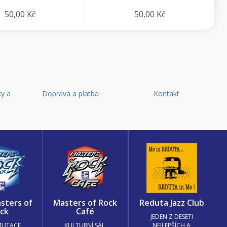
50,00 Kč
50,00 Kč
y a
Doprava a platba
Kontakt
d
sters of
Masters of Rock
Reduta Jazz Club
ck
Café
JEDEN Z DESETI
MUTACE
KULTURNÍ SÁL,
NEJLEPŠÍCH A