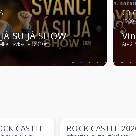
29.08.2026
15:00
JÁ SHOW
Vinohraní 
(69106)
Areál Vinium - Velké 
TLE
ROCK CASTLE 2026