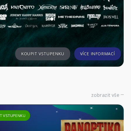
KOUPIT VSTUPENKU
zobrazit vše
KOUPIT VST