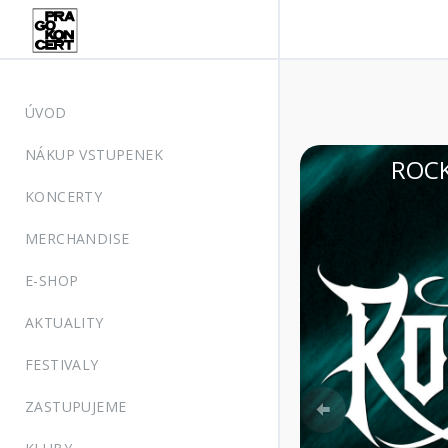
ÚVOD
NÁKUP VSTUPENEK
 | MORAVSKÝ KRUMLOV, zámecký park
KONCERTY
MERCHANDISE
E-SHOP
AKTUALITY
FESTIVALY
Previous
ZASTUPUJEME