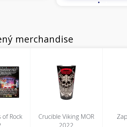
ný merchandise
 of Rock
Crucible Viking MOR
Zap
2
2022