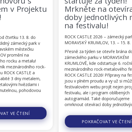
startuje za týden!
ektu
Mrkněte na otevírací
doby jednotlivých míst
na festivalu!
ROCK CASTLE 2026 – zámecký park,
do
MORAVSKÝ KRUMLOV, 13. – 15. 8. 2026
ark v
u
Přesně za týden se otevře brána do
zámeckého parku v MORAVSKÉM
u!
KRUMLOVĚ, kde odstartuje 6. ročník
o rock-
mezinárodního rock-metalového festivalu
 a
ROCK CASTLE 2026! Přípravy na festival
alem,
jsou v plném proudu a vy už si můžete na
mi i
festivalovém webu projít nejen program
dovou
festivalu, ale i program oblíbených
autogramiád. Také doporučujeme
omrknout otevírací doby jednotlivých míst
o
na festivalu!
kou...
Podívejte se, kdy a v ...
POKRAČOVAT VE ČTENÍ