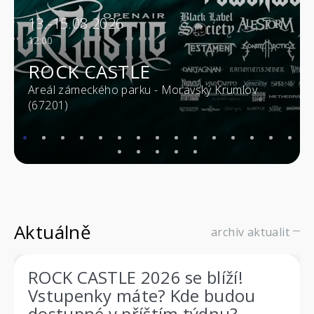
13.-15.08.2026
12:00
ROCK CASTLE
Areál zámeckého parku - Moravský Krumlov
(67201)
Aktuálně
archiv aktualit
ROCK CASTLE 2026 se blíží!
Vstupenky máte? Kde budou
dostupné v příštím týdnu?