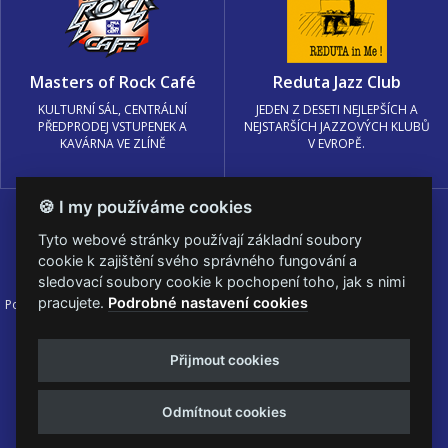
Masters of Rock Café
Reduta Jazz Club
KULTURNÍ SÁL, CENTRÁLNÍ
JEDEN Z DESETI NEJLEPŠÍCH A
PŘEDPRODEJ VSTUPENEK A
NEJSTARŠÍCH JAZZOVÝCH KLUBŮ
KAVÁRNA VE ZLÍNĚ
V EVROPĚ.
🍪 I my používáme cookies
Tyto webové stránky používají základní soubory
cookie k zajištění svého správného fungování a
sledovací soubory cookie k pochopení toho, jak s nimi
pracujete.
Podrobné nastavení cookies
Podmínky užití
🍪 Změnit nastavení cookies.
© PRAGOKONCERT BOHEMIA, a.s.
Přijmout cookies
Web s
k metalu vytvořila creatia.tech s.r.o. a
Viktor Eyermann
Odmítnout cookies