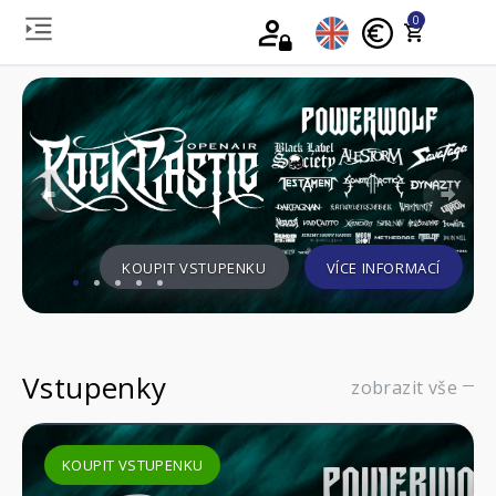
0
Previous
Nex
KOUPIT VSTUPENKU
VÍCE INFORMACÍ
Vstupenky
zobrazit vše
KOUPIT VSTUPENKU